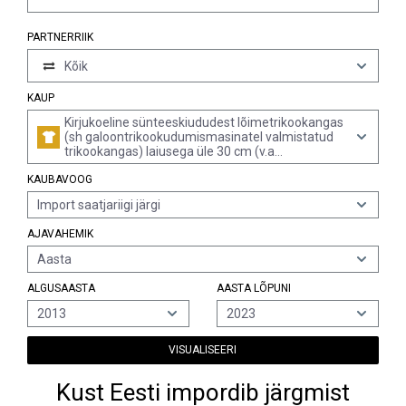
PARTNERRIIK
Kõik
KAUP
Kirjukoeline sünteeskiududest lõimetrikookangas
(sh galoontrikookudumismasinatel valmistatud
trikookangas) laiusega üle 30 cm (v.a
elastomeerse lõnga või kumminiidi sisaldusega
KAUBAVOOG
vähemalt 5% massist, karuskangad, sh kõrge
karusega, aaskarusega kangad, etiketid, sildid
Import saatjariigi järgi
jms tooted, ning silmkoelised või heegeldatud
kangad, impregneeritud, pealistatud, kaetud või
AJAVAHEMIK
lamineeritud)
Aasta
ALGUSAASTA
AASTA LÕPUNI
2013
2023
VISUALISEERI
Kust Eesti impordib järgmist