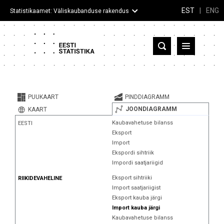
EST
|
ENG
Statistikaamet: Väliskaubanduse rakendus
Eesti
Partnerriigid ja territooriumid
PUUKAART
PINDDIAGRAMM
Kaup
JOONDIAGRAMM
KAART
Kaubavahetuse bilanss
EESTI
Infograafikud
Eksport
Import
Selgitused
Ekspordi sihtriik
Impordi saatjariigid
Eksport sihtriiki
RIIKIDEVAHELINE
Import saatjariigist
Eksport kauba järgi
Import kauba järgi
Kaubavahetuse bilanss