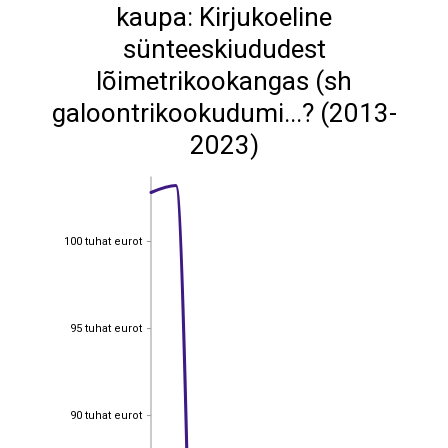
kaupa: Kirjukoeline
sünteeskiududest
lõimetrikookangas (sh
galoontrikookudumi...? (2013-
2023)
100 tuhat eurot
100 tuhat eurot
95 tuhat eurot
95 tuhat eurot
90 tuhat eurot
90 tuhat eurot