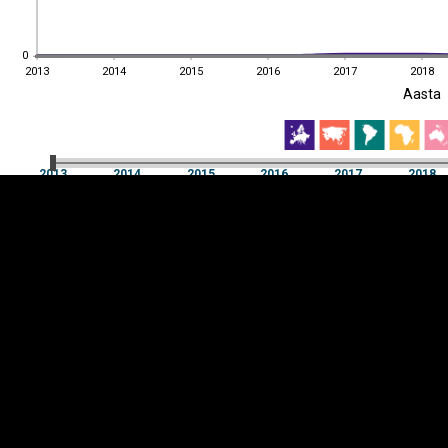
0
0
2013
2014
2015
2016
2017
2018
EST
|
ENG
Aasta
2013
2014
2015
2016
2017
2018
Aasta
2013
2014
2015
2016
2017
2018
Y-
Manner
TELG
K
Infograafikud
erritooriumid
Selgitused
Tagasiside