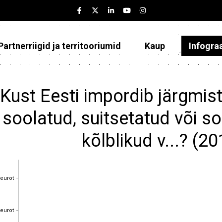
Partnerriigid ja territooriumid
Kaup
Infogra
Eesti
Partnerriigid ja territooriumid
Kust Eesti impordib järgmist
Kaup
soolatud, suitsetatud või s
Infograafikud
kõlblikud v...? (2
Selgitused
 eurot
 eurot
 eurot
 eurot