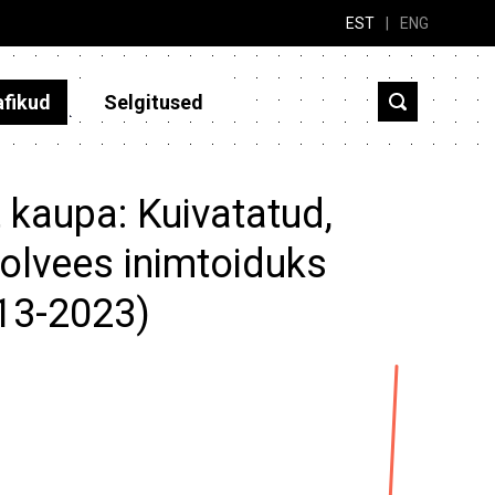
EST
|
ENG
afikud
Selgitused
 kaupa: Kuivatatud,
oolvees inimtoiduks
013-2023)