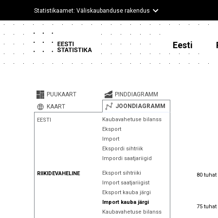
Statistikaamet: Väliskaubanduse rakendus
Eesti
PUUKAART
PINDDIAGRAMM
JOONDIAGRAMM
KAART
Kaubavahetuse bilanss
EESTI
Eksport
Import
Ekspordi sihtriik
Impordi saatjariigid
80 tuhat
Eksport sihtriiki
RIIKIDEVAHELINE
80 tuhat
Import saatjariigist
Eksport kauba järgi
Import kauba järgi
75 tuhat
75 tuhat
Kaubavahetuse bilanss