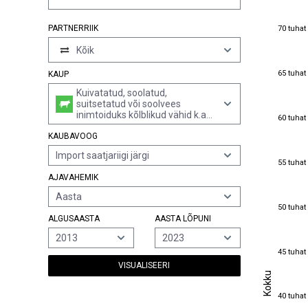
70 tuhat
PARTNERRIIK
70 tuhat
Kõik
65 tuhat
65 tuhat
KAUP
Kuivatatud, soolatud,
suitsetatud või soolvees
inimtoiduks kõlblikud vähid k.a
60 tuhat
60 tuhat
puhastamata, aurutatud või
KAUBAVOOG
vees keedetud (v.a langustid,
homaarid, krabid, norra
Import saatjariigi järgi
salehomaarid, garneelid ja
55 tuhat
55 tuhat
krevetid); kuivatatud, soolatud,
AJAVAHEMIK
suitsetatud või soolvees
inimtoiduks kõlblik vähijahu ja -
Aasta
graanulid
50 tuhat
50 tuhat
ALGUSAASTA
AASTA LÕPUNI
2013
2023
45 tuhat
45 tuhat
VISUALISEERI
Kokku
Kokku
40 tuhat
40 tuhat