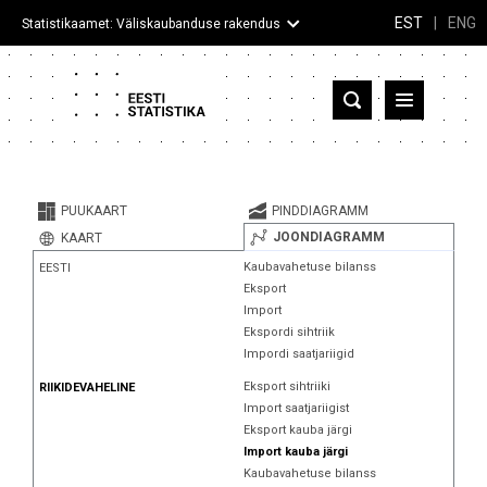
EST
|
ENG
Statistikaamet: Väliskaubanduse rakendus
Eesti
Partnerriigid ja territooriumid
PUUKAART
PINDDIAGRAMM
Kaup
JOONDIAGRAMM
KAART
Kaubavahetuse bilanss
EESTI
Infograafikud
Eksport
Import
Selgitused
Ekspordi sihtriik
Impordi saatjariigid
Eksport sihtriiki
RIIKIDEVAHELINE
Import saatjariigist
Eksport kauba järgi
Import kauba järgi
Kaubavahetuse bilanss