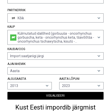
PARTNERRIIK
Kõik
KAUP
Külmutatud idalõhed (gorbuuša - oncorhynchus
gorbuscha, keta - oncorhynchus keta, tšavõõtša -
oncorhynchus tschawytscha, kisutš -
oncorhynchus kisutch, sima e masu -
KAUBAVOOG
oncorhynchus masou ja oncorhynchus rhodurus)
(v.a nerka)
Import saatjariigi järgi
AJAVAHEMIK
Aasta
ALGUSAASTA
AASTA LÕPUNI
2013
2023
VISUALISEERI
Kust Eesti impordib järgmist