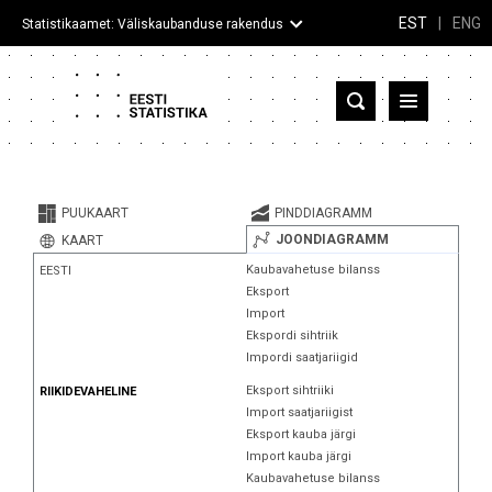
EST
|
ENG
Statistikaamet: Väliskaubanduse rakendus
Eesti
Partnerriigid ja territooriumid
PUUKAART
PINDDIAGRAMM
Kaup
JOONDIAGRAMM
KAART
Kaubavahetuse bilanss
EESTI
Infograafikud
Eksport
Import
Selgitused
Ekspordi sihtriik
Impordi saatjariigid
Eksport sihtriiki
RIIKIDEVAHELINE
Import saatjariigist
Eksport kauba järgi
Import kauba järgi
Kaubavahetuse bilanss