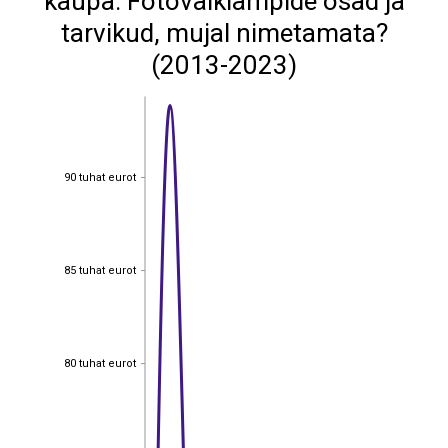
kaupa: Fotovälklampide osad ja
tarvikud, mujal nimetamata?
(2013-2023)
90 tuhat eurot
90 tuhat eurot
85 tuhat eurot
85 tuhat eurot
80 tuhat eurot
80 tuhat eurot