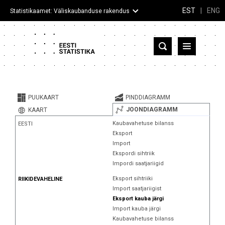
EST
|
ENG
Statistikaamet: Väliskaubanduse rakendus
Eesti
Partnerriigid ja territooriumid
PUUKAART
PINDDIAGRAMM
Kaup
JOONDIAGRAMM
KAART
Kaubavahetuse bilanss
EESTI
Infograafikud
Eksport
Import
Selgitused
Ekspordi sihtriik
Impordi saatjariigid
Eksport sihtriiki
RIIKIDEVAHELINE
Import saatjariigist
Eksport kauba järgi
Import kauba järgi
Kaubavahetuse bilanss