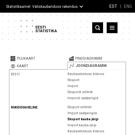
EST
|
ENG
Statistikaamet: Väliskaubanduse rakendus
Eesti
Partnerriigid ja territooriumid
PUUKAART
PINDDIAGRAMM
Kaup
JOONDIAGRAMM
KAART
Kaubavahetuse bilanss
EESTI
Infograafikud
Eksport
Import
Selgitused
Ekspordi sihtriik
Impordi saatjariigid
Eksport sihtriiki
RIIKIDEVAHELINE
Import saatjariigist
Eksport kauba järgi
Import kauba järgi
Kaubavahetuse bilanss