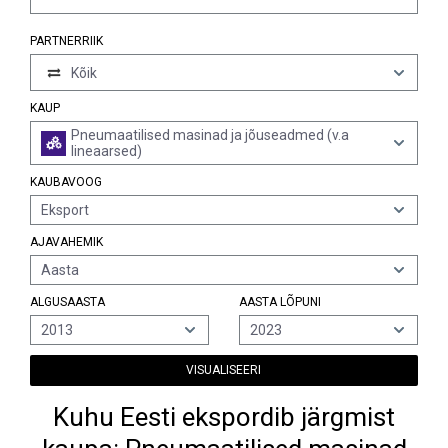
PARTNERRIIK
Kõik
KAUP
Pneumaatilised masinad ja jõuseadmed (v.a
lineaarsed)
KAUBAVOOG
Eksport
AJAVAHEMIK
Aasta
ALGUSAASTA
AASTA LÕPUNI
2013
2023
VISUALISEERI
Kuhu Eesti ekspordib järgmist