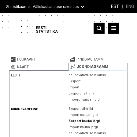
EST
|
ENG
Statistikaamet: Väliskaubanduse rakendus
Eesti
Partnerriigid ja territooriumid
PUUKAART
PINDDIAGRAMM
Kaup
JOONDIAGRAMM
KAART
Kaubavahetuse bilanss
EESTI
Infograafikud
Eksport
Import
Selgitused
Ekspordi sihtriik
Impordi saatjariigid
Eksport sihtriiki
RIIKIDEVAHELINE
Import saatjariigist
Eksport kauba järgi
Import kauba järgi
Kaubavahetuse bilanss