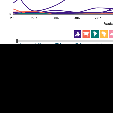
0
0
2013
2014
2015
2016
2017
EST
|
ENG
Aast
2013
2014
2015
2016
2017
Aast
2013
2014
2015
2016
2017
Y-
Manner
TELG
K
Infograafikud
erritooriumid
Selgitused
Tagasiside