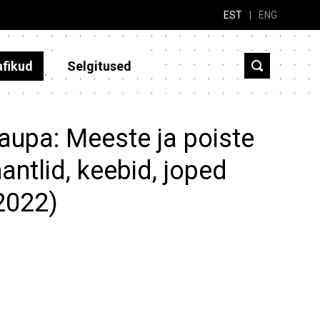
EST
|
ENG
afikud
Selgitused
aupa: Meeste ja poiste
ntlid, keebid, joped
2022)