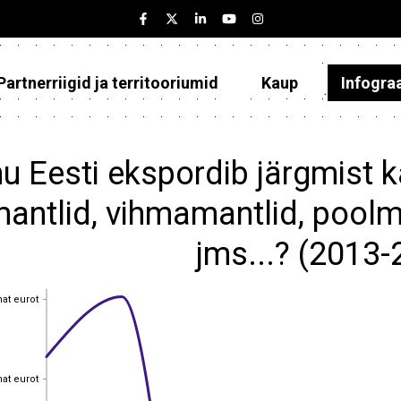
Partnerriigid ja territooriumid
Kaup
Infogra
Eesti
Partnerriigid ja territooriumid
u Eesti ekspordib järgmist k
Kaup
antlid, vihmamantlid, poolma
Infograafikud
jms...? (2013-
Selgitused
hat eurot
hat eurot
hat eurot
hat eurot