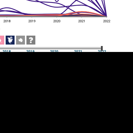
2018
2019
2020
2021
2022
a
2018
2019
2020
2021
2022
a
2018
2019
2020
2021
2022
üpsiste sätted