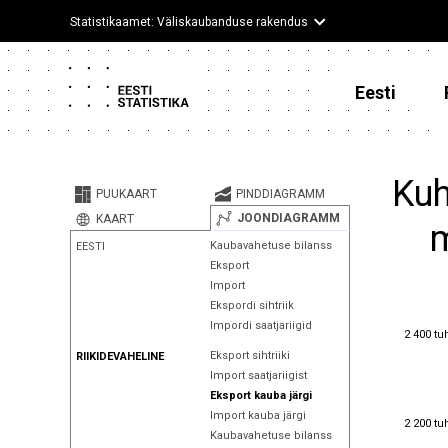
Statistikaamet: Väliskaubanduse rakendus
Eesti
Kuh
PUUKAART
PINDDIAGRAMM
JOONDIAGRAMM
KAART
m
Kaubavahetuse bilanss
EESTI
Eksport
Import
Ekspordi sihtriik
Impordi saatjariigid
2 400 tu
2 400 tu
Eksport sihtriiki
RIIKIDEVAHELINE
Import saatjariigist
Eksport kauba järgi
Import kauba järgi
2 200 tu
2 200 tu
Kaubavahetuse bilanss