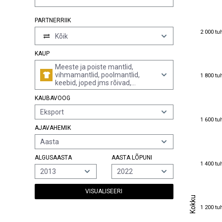
PARTNERRIIK
2 000 tu
2 000 tu
Kõik
KAUP
Meeste ja poiste mantlid,
1 800 tu
vihmamantlid, poolmantlid,
1 800 tu
keebid, joped jms rõivad,
keemilistest kiududest (v.a
KAUBAVOOG
silmkoelised või heegeldatud)
Eksport
1 600 tu
1 600 tu
AJAVAHEMIK
Aasta
ALGUSAASTA
AASTA LÕPUNI
1 400 tu
1 400 tu
2013
2022
VISUALISEERI
Kokku
Kokku
1 200 tu
1 200 tu