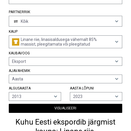
PARTNERRIIK
Kõik
KAUP
Linane riie, linasisaldusega vähemalt 85%
massist, pleegitamata või pleegitatud
KAUBAVOOG
Eksport
AJAVAHEMIK
Aasta
ALGUSAASTA
AASTA LÕPUNI
2013
2023
VISUALISEERI
Kuhu Eesti ekspordib järgmist