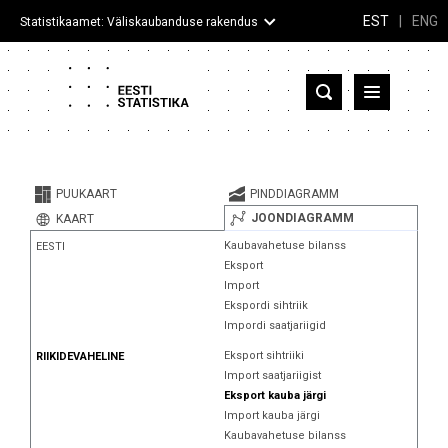
EST
|
ENG
Statistikaamet: Väliskaubanduse rakendus
Eesti
Partnerriigid ja territooriumid
PUUKAART
PINDDIAGRAMM
Kaup
JOONDIAGRAMM
KAART
Kaubavahetuse bilanss
EESTI
Infograafikud
Eksport
Import
Selgitused
Ekspordi sihtriik
Impordi saatjariigid
Eksport sihtriiki
RIIKIDEVAHELINE
Import saatjariigist
Eksport kauba järgi
Import kauba järgi
Kaubavahetuse bilanss