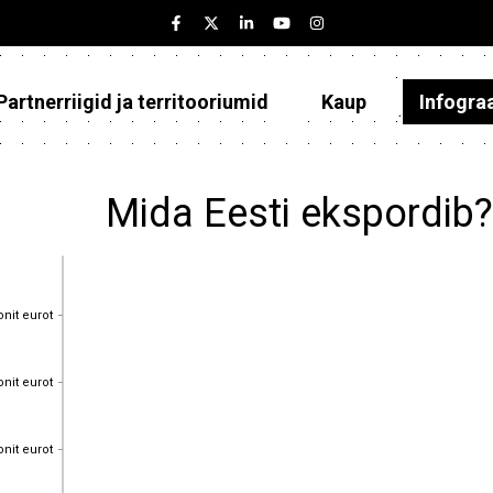
Partnerriigid ja territooriumid
Kaup
Infogra
Eesti
Partnerriigid ja territooriumid
Mida Eesti ekspordib
Kaup
Infograafikud
onit eurot
onit eurot
Selgitused
onit eurot
onit eurot
onit eurot
onit eurot