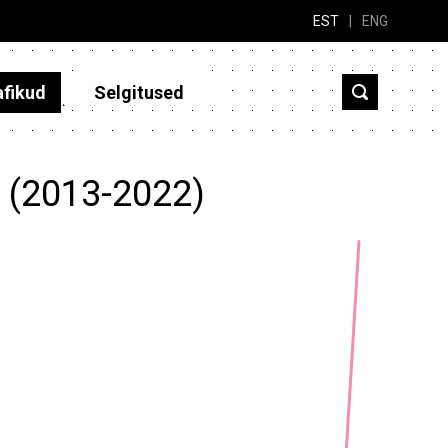
EST
|
ENG
afikud
Selgitused
? (2013-2022)