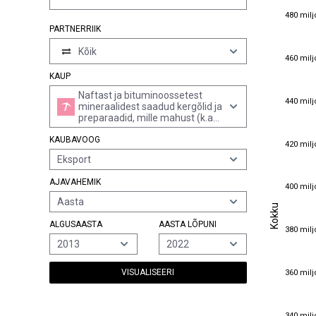
480 milj
480 milj
PARTNERRIIK
Kõik
460 milj
460 milj
KAUP
Naftast ja bituminoossetest
440 milj
440 milj
mineraalidest saadud kergõlid ja
preparaadid, mille mahust (k.a
kaod) 90% ja rohkem
KAUBAVOOG
destilleerub 210°c juures astm d
420 milj
420 milj
86 meetodi järgi
Eksport
AJAVAHEMIK
400 milj
400 milj
Aasta
Kokku
Kokku
ALGUSAASTA
AASTA LÕPUNI
380 milj
380 milj
2013
2022
360 milj
VISUALISEERI
360 milj
340 milj