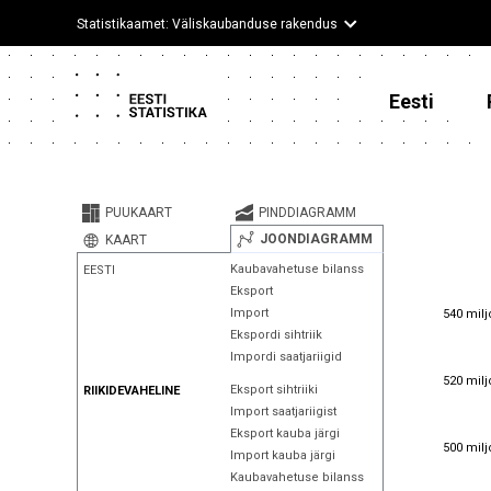
Statistikaamet: Väliskaubanduse rakendus
Eesti
PUUKAART
PINDDIAGRAMM
JOONDIAGRAMM
KAART
Kaubavahetuse bilanss
EESTI
Eksport
540 milj
Import
540 milj
Ekspordi sihtriik
Impordi saatjariigid
520 milj
520 milj
Eksport sihtriiki
RIIKIDEVAHELINE
Import saatjariigist
Eksport kauba järgi
500 milj
500 milj
Import kauba järgi
Kaubavahetuse bilanss