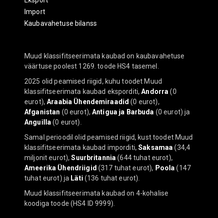
Eksport
Import
Kaubavahetuse bilanss
Muud klassifitseerimata kaubad on kaubavahetuse
väärtuse poolest 1269. toode HS4 tasemel.
2025 olid peamised riigid, kuhu toodet Muud
klassifitseerimata kaubad eksporditi,
Andorra
(0
eurot),
Araabia Ühendemiraadid
(0 eurot),
Afganistan
(0 eurot),
Antigua ja Barbuda
(0 eurot) ja
Anguilla
(0 eurot).
Samal perioodil olid peamised riigid, kust toodet Muud
klassifitseerimata kaubad imporditi,
Saksamaa
(34,4
miljonit eurot),
Suurbritannia
(644 tuhat eurot),
Ameerika Ühendriigid
(317 tuhat eurot),
Poola
(147
tuhat eurot) ja
Läti
(136 tuhat eurot).
Muud klassifitseerimata kaubad on 4-kohalise
koodiga toode (HS4 ID 9999).