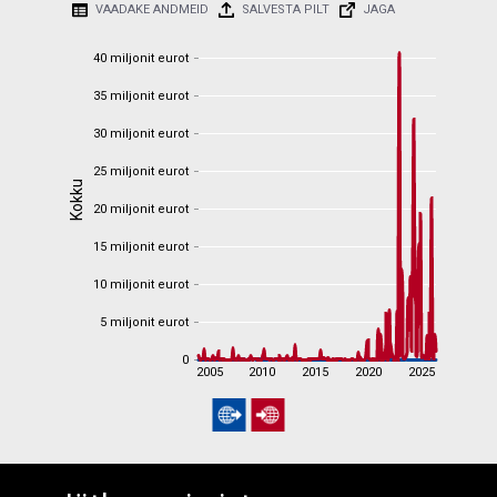
VAADAKE ANDMEID
SALVESTA PILT
JAGA
40 miljonit eurot
40 miljonit eurot
35 miljonit eurot
35 miljonit eurot
30 miljonit eurot
30 miljonit eurot
25 miljonit eurot
25 miljonit eurot
Kokku
Kokku
20 miljonit eurot
20 miljonit eurot
15 miljonit eurot
15 miljonit eurot
10 miljonit eurot
10 miljonit eurot
5 miljonit eurot
5 miljonit eurot
0
0
2005
2010
2015
2020
2025
2005
2010
2015
2020
2025