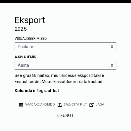
Eksport
2025
VISUALISEERIMISED
AJAVAHEMIK
See graafik näitab, mis riikidesse eksporditakse
Eestist toodet Muud klassifitseerimata kaubad.
Kohanda infograafikut
VAADAKE ANDMEID
SALVESTA PILT
JAGA
0 EUROT