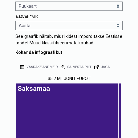
AJAVAHEMIK
See graafik näitab, mis riikidest imporditakse Eestisse
toodet Muud klassifitseerimata kaubad.
Kohanda infograafikut
VAADAKE ANDMEID
SALVESTA PILT
JAGA
35,7 MILJONIT EUROT
Saksamaa