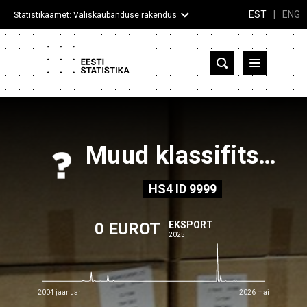
EST
|
ENG
Statistikaamet: Väliskaubanduse rakendus
Eesti
Partnerriigid ja territooriumid
Kaup
Muud klassifitseerimata kaubad
Infograafikud
HS4
ID
9999
Selgitused
0 EUROT
EKSPORT
2025
2004 jaanuar
2026 mai