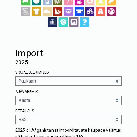
Import
2025
VISUALISEERIMISED
AJAVAHEMIK
DETAILSUS
2025 oli Afganistanist imporditavate kaupade väärtus
62,0 eurot, mis tegi riigist Eesti 163.