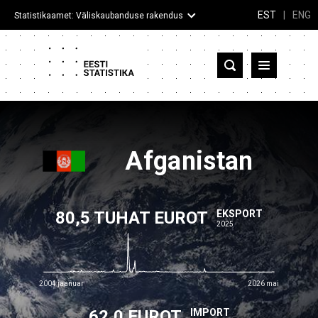
EST
|
ENG
Statistikaamet: Väliskaubanduse rakendus
Eesti
Partnerriigid ja territooriumid
Kaup
Afganistan
Infograafikud
80,5 TUHAT EUROT
Selgitused
EKSPORT
2025
2004 jaanuar
2026 mai
62,0 EUROT
IMPORT