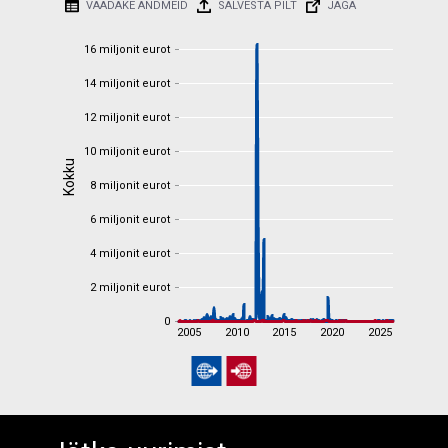
VAADAKE ANDMEID
SALVESTA PILT
JAGA
16 miljonit eurot
16 miljonit eurot
14 miljonit eurot
14 miljonit eurot
12 miljonit eurot
12 miljonit eurot
10 miljonit eurot
10 miljonit eurot
Kokku
Kokku
8 miljonit eurot
8 miljonit eurot
6 miljonit eurot
6 miljonit eurot
Powered by D3plus
4 miljonit eurot
4 miljonit eurot
2 miljonit eurot
2 miljonit eurot
0
0
2005
2010
2015
2020
2025
2005
2010
2015
2020
2025