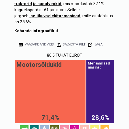
traktorid ja sadulveokid
, mis moodustab 37.1%
koguekspordist Afganistani. Sellele
järgneb
iseliikuvad ehitusmasinad
, mille osatähtsus
on 28.6%.
Kohanda infograafikut
VAADAKE ANDMEID
SALVESTA PILT
JAGA
80,5 TUHAT EUROT
Mootorsõidukid
Mehaanilised
masinad
71,4%
28,6%