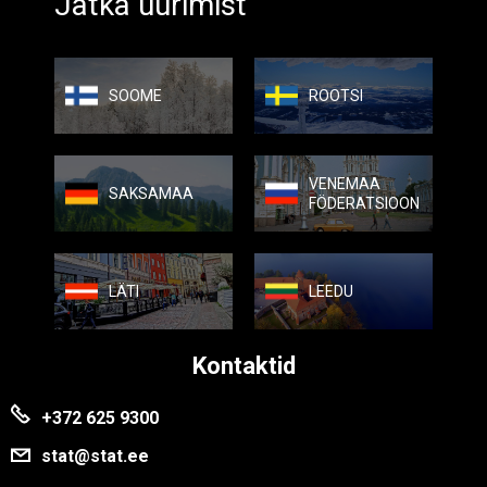
Jätka uurimist
SOOME
ROOTSI
VENEMAA
SAKSAMAA
FÖDERATSIOON
LÄTI
LEEDU
Kontaktid
+372 625 9300
stat@stat.ee