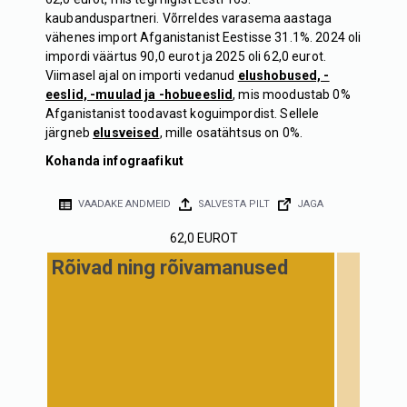
kaubanduspartneri. Võrreldes varasema aastaga
vähenes import Afganistanist Eestisse 31.1%. 2024 oli
impordi väärtus 90,0 eurot ja 2025 oli 62,0 eurot.
Viimasel ajal on importi vedanud
elushobused, -
eeslid, -muulad ja -hobueeslid
, mis moodustab 0%
Afganistanist toodavast koguimpordist. Sellele
järgneb
elusveised
, mille osatähtsus on 0%.
Kohanda infograafikut
VAADAKE ANDMEID
SALVESTA PILT
JAGA
62,0 EUROT
Rõivad ning rõivamanused