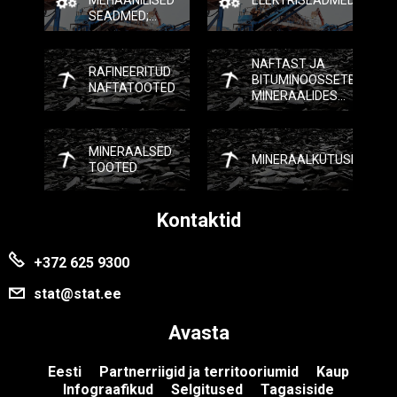
MEHAANILISED
ELEKTRISEADMED
SEADMED;
ELEKTRISEADMED;
NENDE OSAD
NAFTAST JA
RAFINEERITUD
BITUMINOOSSETEST
NAFTATOOTED
MINERAALIDEST
SAADUD
KESKMISED ÕLID
JA
MINERAALSED
PREPARAADID
MINERAALKÜTUSED
TOOTED
Kontaktid
+372 625 9300
stat@stat.ee
Avasta
Eesti
Partnerriigid ja territooriumid
Kaup
Infograafikud
Selgitused
Tagasiside