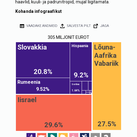
haavlid, kuuli- ja padrunitropid, mujal liigitamata.
Kohanda infograafikut
VAADAKE ANDMEID
SALVESTA PILT
JAGA
305 MILJONIT EUROT
Slovakkia
Lõuna-
Hispaania
Aafrika
Vabariik
20.8%
9.2%
Rumeenia
Serbia
9.52%
1.64%
Iisrael
27.5%
29.6%