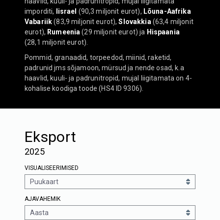
haavlid, kuuli- ja padrunitropid, mujal liigitamata
imporditi,
Iisrael
(90,3 miljonit eurot),
Lõuna-Aafrika
Vabariik
(83,9 miljonit eurot),
Slovakkia
(63,4 miljonit
eurot),
Rumeenia
(29 miljonit eurot) ja
Hispaania
(28,1 miljonit eurot).
Pommid, granaadid, torpeedod, miinid, raketid,
padrunid jms sõjamoon, mürsud ja nende osad, k.a
haavlid, kuuli- ja padrunitropid, mujal liigitamata on 4-
kohalise koodiga toode (HS4 ID 9306).
Eksport
2025
VISUALISEERIMISED
AJAVAHEMIK