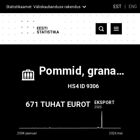
EST
|
ENG
Statistikaamet: Väliskaubanduse rakendus
Eesti
Partnerriigid ja territooriumid
Kaup
Pommid, granaadid, torpeedod, miinid, raketid, padrunid jms sõjamoon, mürsud ja nende osad, k.a haavlid, kuuli- ja padrunitropid, mujal liigitamata
Infograafikud
HS4
ID
9306
Selgitused
671 TUHAT EUROT
EKSPORT
2025
2004 jaanuar
2026 mai