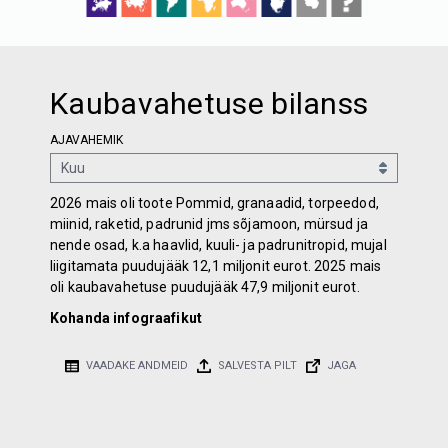
Kaubavahetuse bilanss
AJAVAHEMIK
2026 mais oli toote Pommid, granaadid, torpeedod,
miinid, raketid, padrunid jms sõjamoon, mürsud ja
nende osad, k.a haavlid, kuuli- ja padrunitropid, mujal
liigitamata puudujääk 12,1 miljonit eurot. 2025 mais
oli kaubavahetuse puudujääk 47,9 miljonit eurot.
Kohanda infograafikut
VAADAKE ANDMEID
SALVESTA PILT
JAGA
60 miljonit eurot
60 miljonit eurot