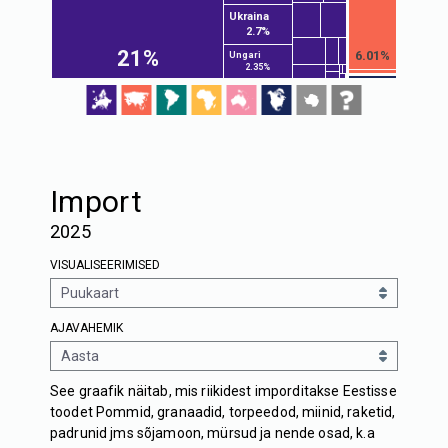
Ukraina
2.7%
21%
6.01%
Ungari
2.35%
Import
2025
VISUALISEERIMISED
AJAVAHEMIK
See graafik näitab, mis riikidest imporditakse Eestisse
toodet Pommid, granaadid, torpeedod, miinid, raketid,
padrunid jms sõjamoon, mürsud ja nende osad, k.a