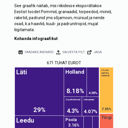
See graafik näitab, mis riikidesse eksporditakse
Eestist toodet Pommid, granaadid, torpeedod, miinid,
raketid, padrunid jms sõjamoon, mürsud ja nende
osad, k.a haavlid, kuuli- ja padrunitropid, mujal
liigitamata.
Kohanda infograafikut
VAADAKE ANDMEID
SALVESTA PILT
JAGA
671 TUHAT EUROT
Holland
Läti
Lõuna-
Aafrika
Vabariik
8.18%
4.38%
Suurbritannia
Saksamaa
29%
7.95%
4.3%
4.07%
Powered by D3plus
Türgi
Leedu
Poola
3.16%