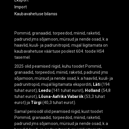
Eksport
Import
Kaubavahetuse bilanss
Pommid, granaadid, torpeedod, miinid, raketid,
padrunid jms sõjamoon, mürsud ja nende osad, k.a
haavlid, kuuli- ja padrunitropid, mujal liigitamata on
kaubavahetuse väärtuse poolest 604. toode HS4
tasemel.
2025 olid peamised riigid, kuhu toodet Pommid,
granaadid, torpeedod, miinid, raketid, padrunid jms
sõjamoon, mürsud ja nende osad, k.a haavlid, kuuli- ja
padrunitropid, mujal liigitamata eksporditi,
Läti
(194
tuhat eurot),
Leedu
(141 tuhat eurot),
Holland
(54,8
tuhat eurot),
Lõuna-Aafrika Vabariik
(53,3 tuhat
eurot) ja
Türgi
(40,3 tuhat eurot).
Samal perioodil olid peamised riigid, kust toodet
Pommid, granaadid, torpeedod, miinid, raketid,
padrunid jms sõjamoon, mürsud ja nende osad, k.a