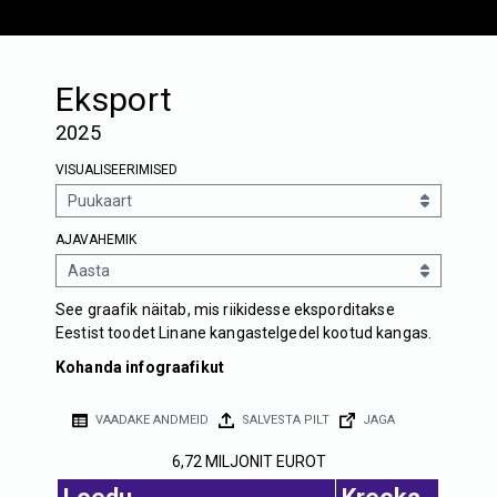
Eksport
2025
VISUALISEERIMISED
AJAVAHEMIK
See graafik näitab, mis riikidesse eksporditakse
Eestist toodet Linane kangastelgedel kootud kangas.
Kohanda infograafikut
VAADAKE ANDMEID
SALVESTA PILT
JAGA
6,72 MILJONIT EUROT