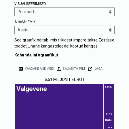
VISUALISEERIMISED
AJAVAHEMIK
See graafik näitab, mis riikidest imporditakse Eestisse
toodet Linane kangastelgedel kootud kangas.
Kohanda infograafikut
VAADAKE ANDMEID
SALVESTA PILT
JAGA
6,51 MILJONIT EUROT
Valgevene
Leedu
4.14%
Itaalia
1.69%