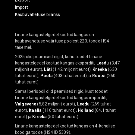
Eksport
Import
Kaubavahetuse bilanss
Linane kangastelgedel kootud kangas on
kaubavahetuse väärtuse poolest 220. toode HS4
tasemel.
2025 olid peamised riigid, kuhu toodet Linane
kangastelgedel kootud kangas eksporditi,
Leedu
(3,47
miljonit eurot),
Läti
(1,42 miljonit eurot),
Kreeka
(630
tuhat eurot),
Poola
(403 tuhat eurot) ja
Rootsi
(260
tuhat eurot).
Samal perioodil olid peamised riigid, kust toodet
Linane kangastelgedel kootud kangas imporditi,
Valgevene
(5,82 miljonit eurot),
Leedu
(269 tuhat
eurot),
Itaalia
(110 tuhat eurot),
Holland
(64,1 tuhat
eurot) ja
Kreeka
(50 tuhat eurot).
Linane kangastelgedel kootud kangas on 4-kohalise
koodiga toode (HS4 ID 5309).