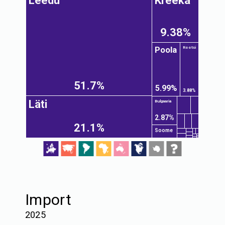
Leedu
Kreeka
9.38%
Poola
Rootsi
51.7%
5.99%
3.88%
Läti
Bulgaaria
2.87%
21.1%
Soome
Import
2025