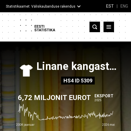
EST
|
ENG
Statistikaamet: Väliskaubanduse rakendus
Eesti
Partnerriigid ja territooriumid
Kaup
Linane kangastelgedel kootud kangas
Infograafikud
HS4
ID
5309
Selgitused
6,72 MILJONIT EUROT
EKSPORT
2025
2004 jaanuar
2026 mai