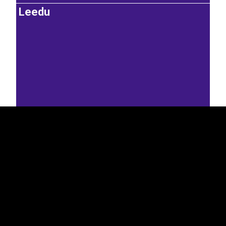
Leedu
EST
|
ENG