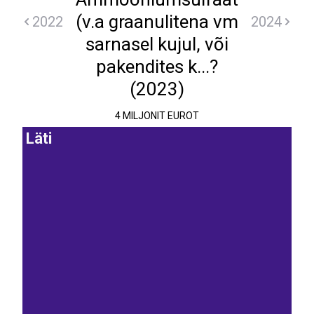
(v.a graanulitena vm
2022
2024
sarnasel kujul, või
pakendites k...?
(2023)
4 MILJONIT EUROT
Läti