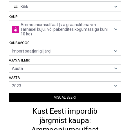
Kõik
KAUP
Ammooniumsulfaat (v.a graanulitena vm
sarnasel kujul, või pakendites kogumassiga kuni
10 kg)
KAUBAVOOG
Import saatjariigi järgi
AJAVAHEMIK
Aasta
AASTA
2023
VISUALISEERI
Kust Eesti impordib
järgmist kaupa:
Ammooniumsulfaat