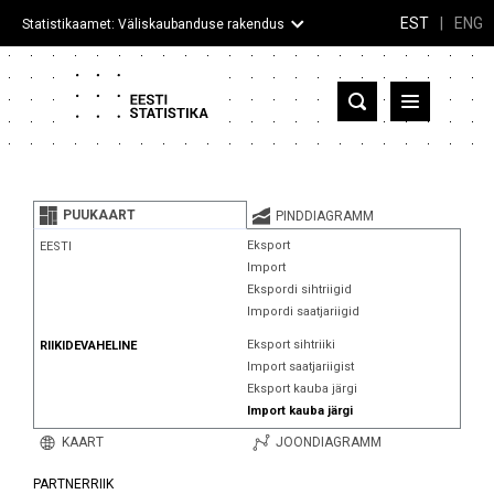
EST
|
ENG
Statistikaamet: Väliskaubanduse rakendus
Eesti
Partnerriigid ja territooriumid
PUUKAART
PINDDIAGRAMM
Kaup
Eksport
EESTI
Import
Infograafikud
Ekspordi sihtriigid
Impordi saatjariigid
Selgitused
Eksport sihtriiki
RIIKIDEVAHELINE
Import saatjariigist
Eksport kauba järgi
Import kauba järgi
KAART
JOONDIAGRAMM
PARTNERRIIK