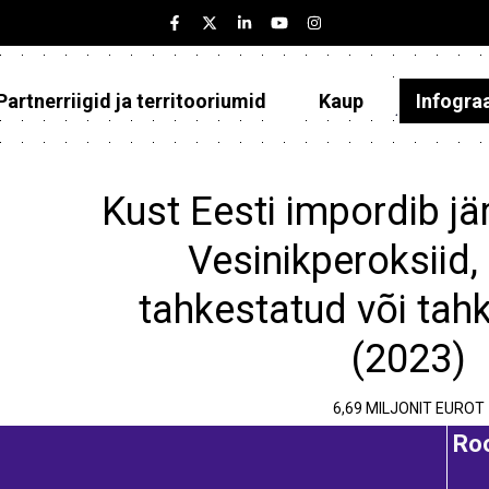
Partnerriigid ja territooriumid
Kaup
Infogra
Eesti
Partnerriigid ja territooriumid
Kust Eesti impordib jä
Kaup
Vesinikperoksiid,
Infograafikud
tahkestatud või ta
Selgitused
(2023)
6,69 MILJONIT EUROT
Roo