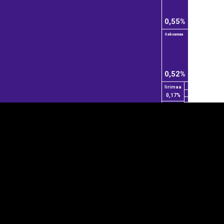
0,55%
Saksamaa
0,52%
Iirimaa
0,17%
anner
üpsiste sätted