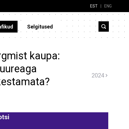
EST
|
ENG
afikud
Selgitused
rgmist kaupa:
 uureaga
2024
hkestamata?
tsi