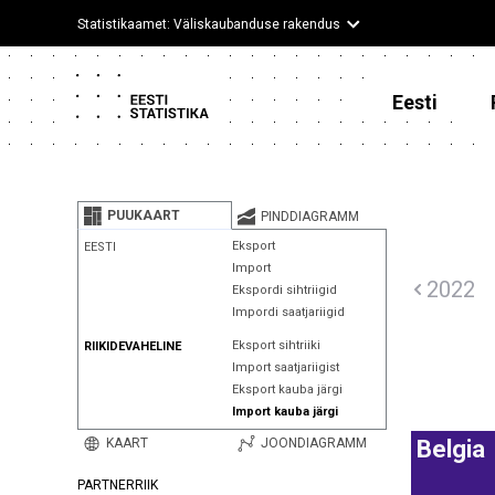
Statistikaamet: Väliskaubanduse rakendus
Eesti
PUUKAART
PINDDIAGRAMM
Eksport
EESTI
Import
2022
Ekspordi sihtriigid
Impordi saatjariigid
Eksport sihtriiki
RIIKIDEVAHELINE
Import saatjariigist
Eksport kauba järgi
Import kauba järgi
KAART
JOONDIAGRAMM
Belgia
PARTNERRIIK