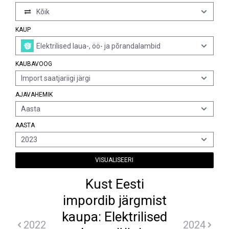
Kõik
KAUP
Elektrilised laua-, öö- ja põrandalambid
KAUBAVOOG
Import saatjariigi järgi
AJAVAHEMIK
Aasta
AASTA
2023
VISUALISEERI
Kust Eesti
impordib järgmist
kaupa: Elektrilised
2022
2024