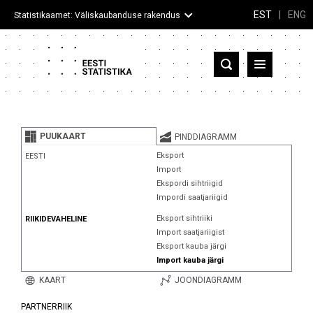
EST
|
ENG
Statistikaamet: Väliskaubanduse rakendus
Eesti
Partnerriigid ja territooriumid
PUUKAART
PINDDIAGRAMM
Kaup
Eksport
EESTI
Import
Infograafikud
Ekspordi sihtriigid
Impordi saatjariigid
Selgitused
Eksport sihtriiki
RIIKIDEVAHELINE
Import saatjariigist
Eksport kauba järgi
Import kauba järgi
KAART
JOONDIAGRAMM
PARTNERRIIK