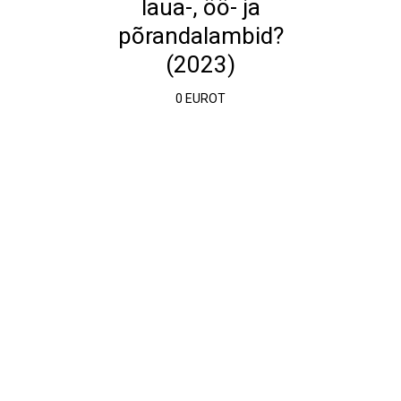
laua-, öö- ja
põrandalambid?
(2023)
0 EUROT