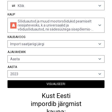
Kõik
KAUP
Sõiduautod ja muud mootorsõidukid peamiselt
reisijateveoks, k.a universaalid ja
võidusõiduautod, nii sädesüütega sisepõlemis-
kolbmootori kui ka elektrimootoriga käitatavad
KAUBAVOOG
sõidukid hübriidid, mida saab laadimiseks
pistikuga välise toiteallika külge ühendada (v.a
Import saatjariigi järgi
mootorsõidukid reisijateveoks lumel ja muud
alamrubriigi 8703.10 spetsiaalsõidukid)
AJAVAHEMIK
Aasta
AASTA
2023
VISUALISEERI
Kust Eesti
impordib järgmist
kaupa: