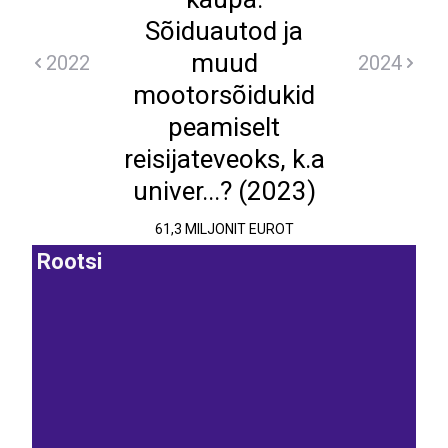
Sõiduautod ja
muud
2022
2024
mootorsõidukid
peamiselt
reisijateveoks, k.a
univer...? (2023)
61,3 MILJONIT EUROT
Rootsi