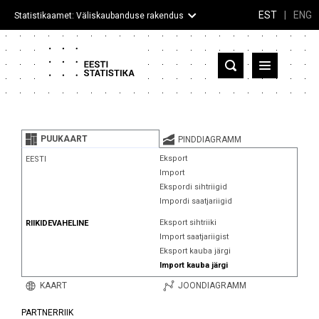
EST
|
ENG
Statistikaamet: Väliskaubanduse rakendus
Eesti
Partnerriigid ja territooriumid
PUUKAART
PINDDIAGRAMM
Kaup
Eksport
EESTI
Import
Infograafikud
Ekspordi sihtriigid
Impordi saatjariigid
Selgitused
Eksport sihtriiki
RIIKIDEVAHELINE
Import saatjariigist
Eksport kauba järgi
Import kauba järgi
KAART
JOONDIAGRAMM
PARTNERRIIK