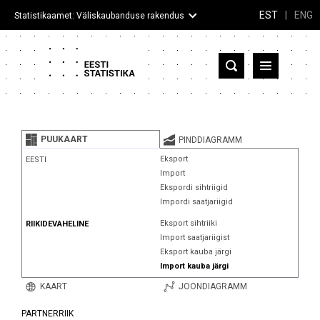
EST
|
ENG
Statistikaamet: Väliskaubanduse rakendus
Eesti
Partnerriigid ja territooriumid
PUUKAART
PINDDIAGRAMM
Kaup
Eksport
EESTI
Import
Infograafikud
Ekspordi sihtriigid
Impordi saatjariigid
Selgitused
Eksport sihtriiki
RIIKIDEVAHELINE
Import saatjariigist
Eksport kauba järgi
Import kauba järgi
KAART
JOONDIAGRAMM
PARTNERRIIK