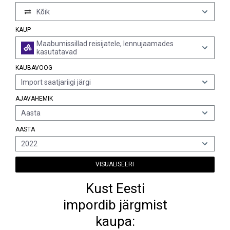
Kõik
KAUP
Maabumissillad reisijatele, lennujaamades
kasutatavad
KAUBAVOOG
Import saatjariigi järgi
AJAVAHEMIK
Aasta
AASTA
2022
VISUALISEERI
Kust Eesti
impordib järgmist
kaupa: