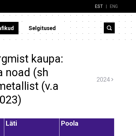
EST
|
ENG
afikud
Selgitused
rgmist kaupa:
a noad (sh
2024
etallist (v.a
2023)
Läti
Poola