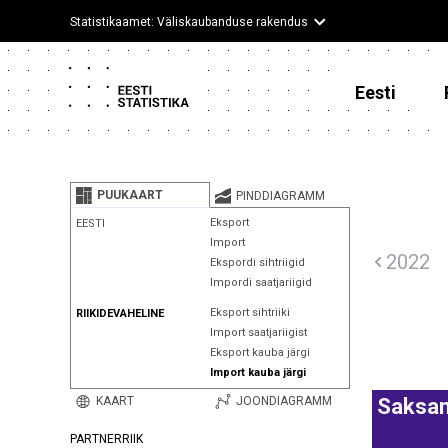
Statistikaamet: Väliskaubanduse rakendus
Eesti
PUUKAART
PINDDIAGRAMM
Eksport
EESTI
Import
2022
Ekspordi sihtriigid
Impordi saatjariigid
Eksport sihtriiki
RIIKIDEVAHELINE
Import saatjariigist
Eksport kauba järgi
Import kauba järgi
KAART
JOONDIAGRAMM
Saksa
PARTNERRIIK