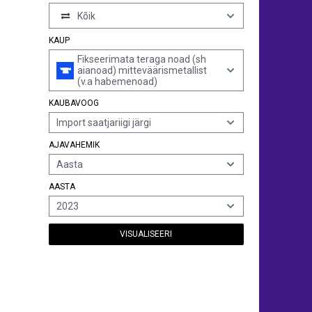
Kõik
KAUP
Fikseerimata teraga noad (sh
aianoad) mitteväärismetallist
(v.a habemenoad)
KAUBAVOOG
Import saatjariigi järgi
AJAVAHEMIK
Aasta
AASTA
2023
VISUALISEERI