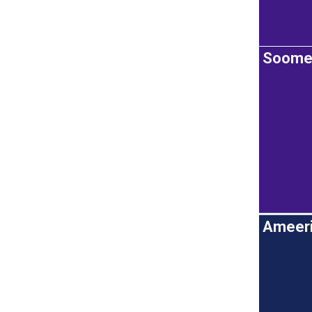
Soom
Ameeri