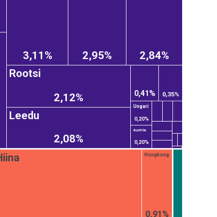
3,11%
2,95%
2,84%
Rootsi
0,41%
0,35%
2,12%
Ungari
Leedu
0,20%
Austria
2,08%
0,20%
Hiina
Hongkong
0,91%