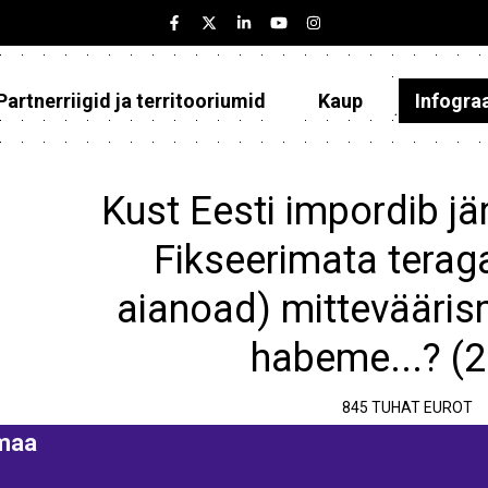
Partnerriigid ja territooriumid
Kaup
Infogra
Eesti
Partnerriigid ja territooriumid
Kust Eesti impordib jä
Kaup
Fikseerimata terag
Infograafikud
aianoad) mitteväärism
Selgitused
habeme...? (
845 TUHAT EUROT
maa