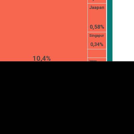
Jaapan
0,58%
Singapur
0,34%
10,4%
Taiwan
anner
üpsiste sätted