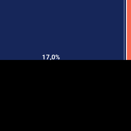
EST
|
ENG
17,0%
Manner
Partner
M
DETAILSUS
VÄRV
K
Infograafikud
erritooriumid
Selgitused