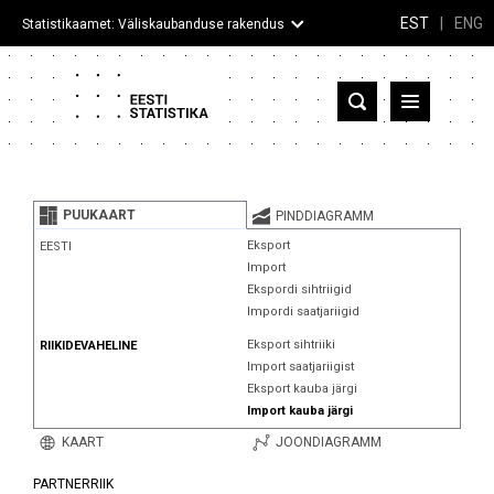
EST
|
ENG
Statistikaamet: Väliskaubanduse rakendus
Eesti
Partnerriigid ja territooriumid
PUUKAART
PINDDIAGRAMM
Kaup
Eksport
EESTI
Import
Infograafikud
Ekspordi sihtriigid
Impordi saatjariigid
Selgitused
Eksport sihtriiki
RIIKIDEVAHELINE
Import saatjariigist
Eksport kauba järgi
Import kauba järgi
KAART
JOONDIAGRAMM
PARTNERRIIK