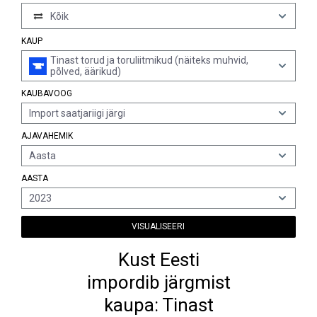
Kõik
KAUP
Tinast torud ja toruliitmikud (näiteks muhvid,
põlved, äärikud)
KAUBAVOOG
Import saatjariigi järgi
AJAVAHEMIK
Aasta
AASTA
2023
VISUALISEERI
Kust Eesti
impordib järgmist
kaupa: Tinast