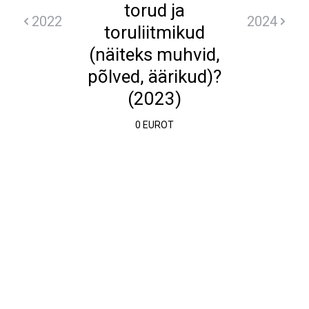
torud ja
2022
2024
toruliitmikud
(näiteks muhvid,
põlved, äärikud)?
(2023)
0 EUROT