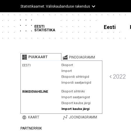
Statistikaamet: Väliskaubanduse rakendus
Eesti
PUUKAART
PINDDIAGRAMM
Eksport
EESTI
Import
2022
Ekspordi sihtriigid
Impordi saatjariigid
Eksport sihtriiki
RIIKIDEVAHELINE
Import saatjariigist
Eksport kauba järgi
Import kauba järgi
KAART
JOONDIAGRAMM
PARTNERRIIK