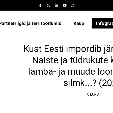
Partnerriigid ja territooriumid
Kaup
Infogra
Eesti
Partnerriigid ja territooriumid
Kust Eesti impordib jä
Kaup
Naiste ja tüdrukute 
Infograafikud
lamba- ja muude loom
Selgitused
silmk...? (2
0 EUROT