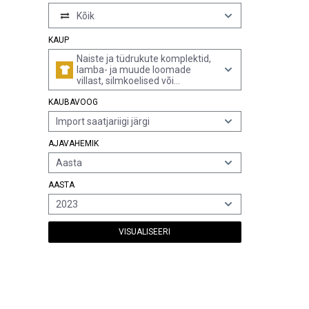
Kõik
KAUP
Naiste ja tüdrukute komplektid,
lamba- ja muude loomade
villast, silmkoelised või
heegeldatud (v.a
KAUBAVOOG
suusaülikonnad ja supelrõivad)
Import saatjariigi järgi
AJAVAHEMIK
Aasta
AASTA
2023
VISUALISEERI