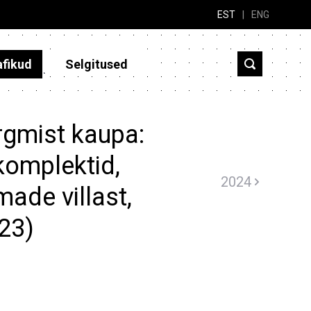
EST
|
ENG
afikud
Selgitused
rgmist kaupa:
komplektid,
2024
ade villast,
023)