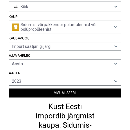
Kõik
KAUP
Sidumis- või pakkenöör polüetüleenist või
polüpropüleenist
KAUBAVOOG
Import saatjariigi järgi
AJAVAHEMIK
Aasta
AASTA
2023
VISUALISEERI
Kust Eesti
impordib järgmist
kaupa: Sidumis-