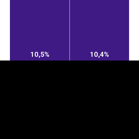
EST
|
ENG
10,5%
10,4%
Soome
Hispaania
7,03%
6,43%