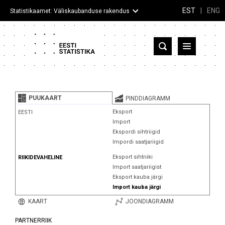
EST
|
ENG
Statistikaamet: Väliskaubanduse rakendus
Eesti
Partnerriigid ja territooriumid
PUUKAART
PINDDIAGRAMM
Kaup
Eksport
EESTI
Import
Infograafikud
Ekspordi sihtriigid
Impordi saatjariigid
Selgitused
Eksport sihtriiki
RIIKIDEVAHELINE
Import saatjariigist
Eksport kauba järgi
Import kauba järgi
KAART
JOONDIAGRAMM
PARTNERRIIK