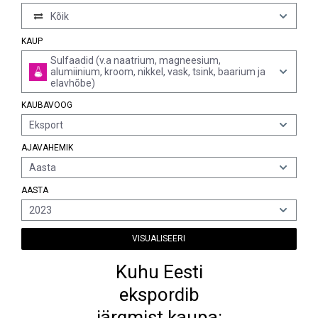
Kõik
KAUP
Sulfaadid (v.a naatrium, magneesium,
alumiinium, kroom, nikkel, vask, tsink, baarium ja
elavhõbe)
KAUBAVOOG
Eksport
AJAVAHEMIK
Aasta
AASTA
2023
VISUALISEERI
Kuhu Eesti
ekspordib
järgmist kaupa: