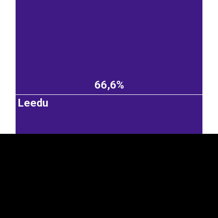
66,6%
EST
|
ENG
Leedu