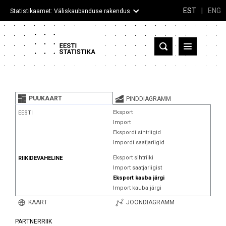
EST
|
ENG
Statistikaamet: Väliskaubanduse rakendus
Eesti
Partnerriigid ja territooriumid
PUUKAART
PINDDIAGRAMM
Kaup
Eksport
EESTI
Import
Infograafikud
Ekspordi sihtriigid
Impordi saatjariigid
Selgitused
Eksport sihtriiki
RIIKIDEVAHELINE
Import saatjariigist
Eksport kauba järgi
Import kauba järgi
KAART
JOONDIAGRAMM
PARTNERRIIK