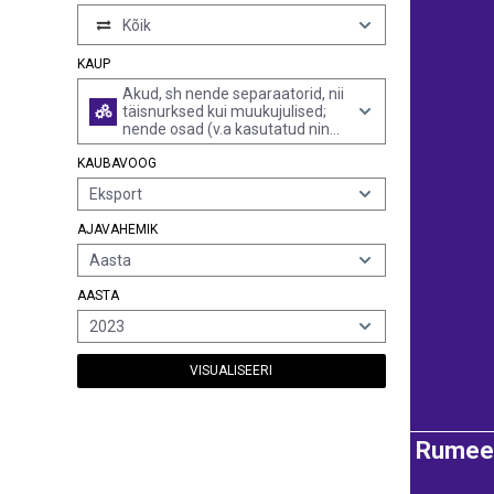
Kõik
KAUP
Akud, sh nende separaatorid, nii
täisnurksed kui muukujulised;
nende osad (v.a kasutatud ning
kõvendamata kummist või
KAUBAVOOG
tekstiilist)
Eksport
AJAVAHEMIK
Aasta
AASTA
2023
VISUALISEERI
Rumee