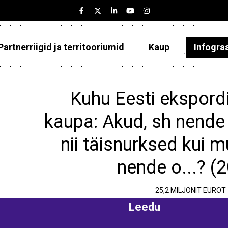
Partnerriigid ja territooriumid
Kaup
Infogra
Eesti
Partnerriigid ja territooriumid
Kuhu Eesti ekspordi
Kaup
kaupa: Akud, sh nende 
Infograafikud
nii täisnurksed kui m
Selgitused
nende o...? (
25,2 MILJONIT EUROT
Leedu