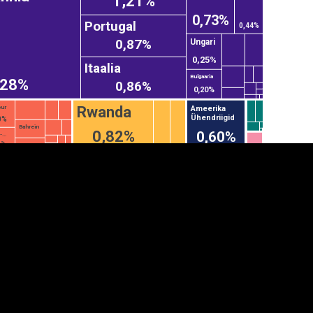
1,21%
0,73%
Portugal
0,44%
0,87%
Ungari
0,25%
Itaalia
Bulgaaria
,28%
0,86%
0,20%
Rwanda
Ameerika
pur
Ühendriigid
0%
Bahrein
0,82%
0,60%
...
7%
anner
üpsiste sätted