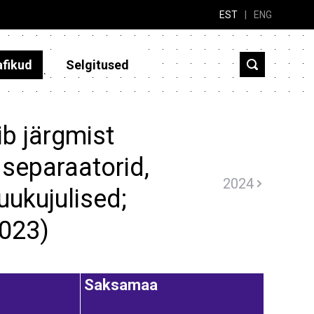
EST
|
ENG
afikud
Selgitused
b järgmist
separaatorid,
2024
uukujulised;
2023)
Saksamaa