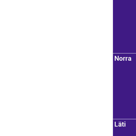
Norra
Läti