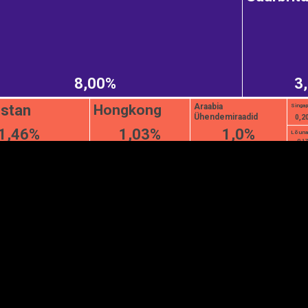
EST
|
ENG
8,00%
3
stan
Hongkong
Araabia
Singa
Ühendemiraadid
0,2
1,46%
1,03%
1,0%
Lõuna-
0,1
Manner
Partner
M
DETAILSUS
VÄRV
K
Infograafikud
erritooriumid
Selgitused