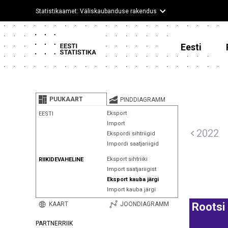
Statistikaamet: Väliskaubanduse rakendus
Eesti
PUUKAART
PINDDIAGRAMM
Eksport
EESTI
Import
2022
Ekspordi sihtriigid
Impordi saatjariigid
Eksport sihtriiki
RIIKIDEVAHELINE
Import saatjariigist
Eksport kauba järgi
Import kauba järgi
KAART
JOONDIAGRAMM
Rootsi
PARTNERRIIK