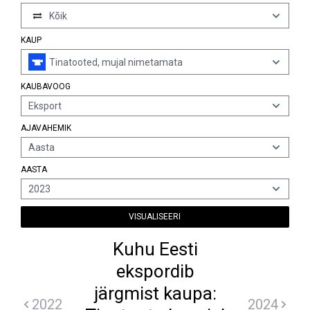
Kõik
KAUP
Tinatooted, mujal nimetamata
KAUBAVOOG
Eksport
AJAVAHEMIK
Aasta
AASTA
2023
VISUALISEERI
Kuhu Eesti
ekspordib
järgmist kaupa:
2022
2024