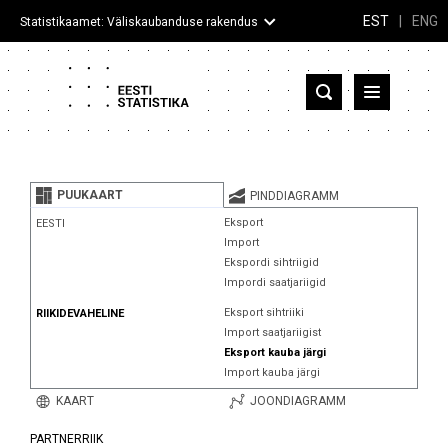
EST
|
ENG
Statistikaamet: Väliskaubanduse rakendus
Eesti
Partnerriigid ja territooriumid
PUUKAART
PINDDIAGRAMM
Kaup
Eksport
EESTI
Import
Infograafikud
Ekspordi sihtriigid
Impordi saatjariigid
Selgitused
Eksport sihtriiki
RIIKIDEVAHELINE
Import saatjariigist
Eksport kauba järgi
Import kauba järgi
KAART
JOONDIAGRAMM
PARTNERRIIK