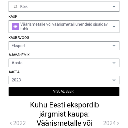
Kõik
KAUP
Väärismetalle või väärismetalliühendeid sisaldav
tuhk
KAUBAVOOG
Eksport
AJAVAHEMIK
Aasta
AASTA
2023
VISUALISEERI
Kuhu Eesti ekspordib
järgmist kaupa:
Väärismetalle või
2022
2024