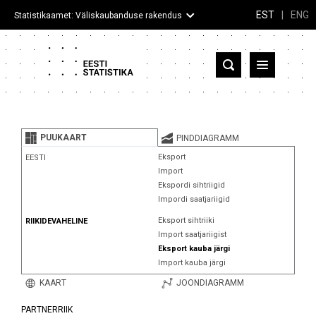
EST
|
ENG
Statistikaamet: Väliskaubanduse rakendus
Eesti
Partnerriigid ja territooriumid
PUUKAART
PINDDIAGRAMM
Kaup
Eksport
EESTI
Import
Infograafikud
Ekspordi sihtriigid
Impordi saatjariigid
Selgitused
Eksport sihtriiki
RIIKIDEVAHELINE
Import saatjariigist
Eksport kauba järgi
Import kauba järgi
KAART
JOONDIAGRAMM
PARTNERRIIK