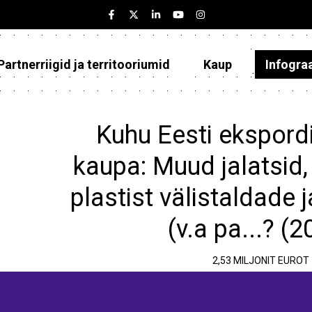
Partnerriigid ja territooriumid
Kaup
Infogra
Eesti
Partnerriigid ja territooriumid
Kuhu Eesti ekspordi
Kaup
kaupa: Muud jalatsid,
Infograafikud
plastist välistaldade 
Selgitused
(v.a pa...? (
2,53 MILJONIT EUROT