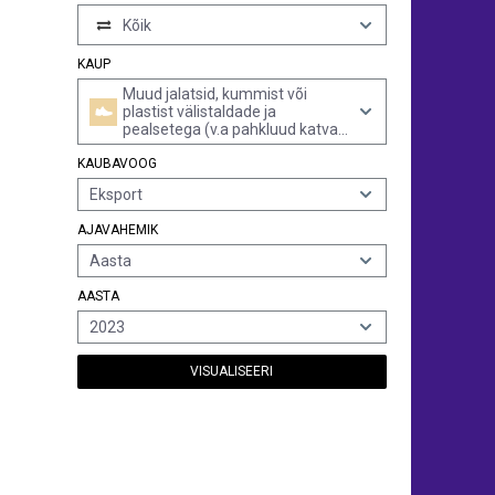
Kõik
KAUP
Muud jalatsid, kummist või
plastist välistaldade ja
pealsetega (v.a pahkluud katva
säärisega, rihmadest või
KAUBAVOOG
ribadest pealsetega, mis on
kinnitatud talla külge
Eksport
tihvtkinnitusega, rubriigi 6401
veekindlad jalatsid,
AJAVAHEMIK
spordijalatsid, ortopeedilised
jalatsid ja mänguasjade jalatsid)
Aasta
AASTA
2023
VISUALISEERI