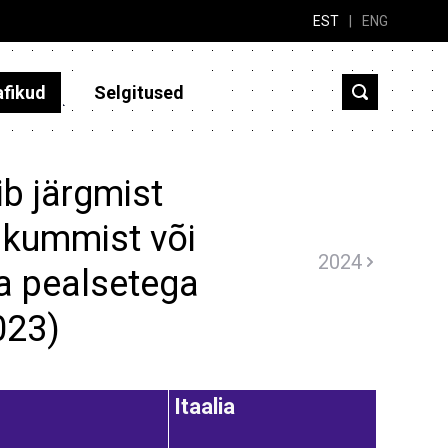
EST
|
ENG
afikud
Selgitused
b järgmist
 kummist või
2024
ja pealsetega
2023)
Itaalia