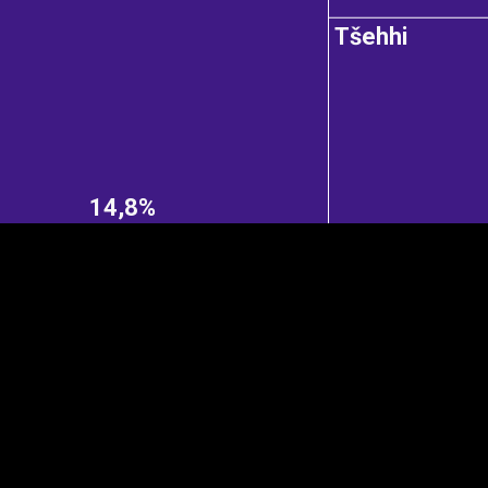
Tšehhi
EST
|
ENG
14,8%
Manner
Partner
M
DETAILSUS
VÄRV
K
Infograafikud
erritooriumid
Selgitused