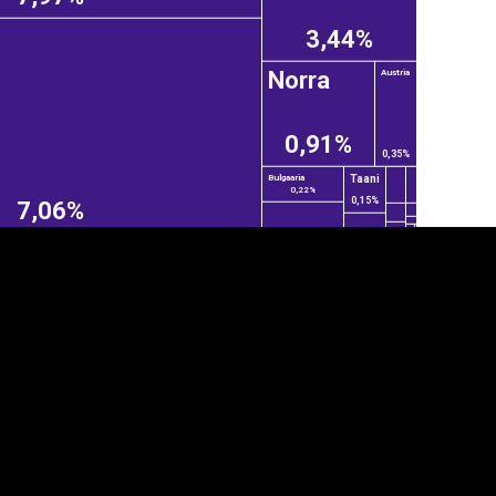
3,44%
Norra
Austria
0,91%
0,35%
Taani
Bulgaaria
0,22%
0,15%
7,06%
anner
üpsiste sätted