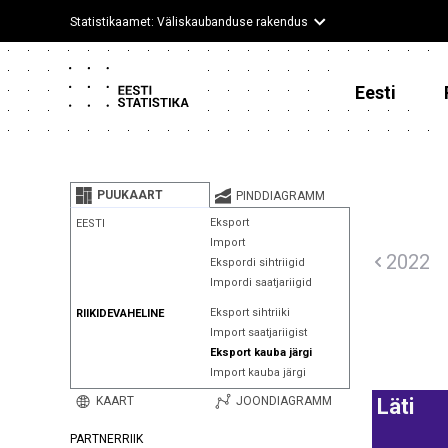
Statistikaamet: Väliskaubanduse rakendus
Eesti
PUUKAART
PINDDIAGRAMM
Eksport
EESTI
Import
2022
Ekspordi sihtriigid
Impordi saatjariigid
Eksport sihtriiki
RIIKIDEVAHELINE
Import saatjariigist
Eksport kauba järgi
Import kauba järgi
KAART
JOONDIAGRAMM
Läti
PARTNERRIIK