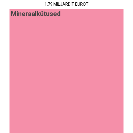
1,79 MILJARDIT EUROT
Mineraalkütused