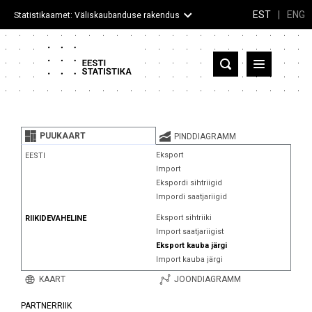
EST
|
ENG
Statistikaamet: Väliskaubanduse rakendus
Eesti
Partnerriigid ja territooriumid
PUUKAART
PINDDIAGRAMM
Kaup
Eksport
EESTI
Import
Infograafikud
Ekspordi sihtriigid
Impordi saatjariigid
Selgitused
Eksport sihtriiki
RIIKIDEVAHELINE
Import saatjariigist
Eksport kauba järgi
Import kauba järgi
KAART
JOONDIAGRAMM
PARTNERRIIK