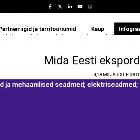
Partnerriigid ja territooriumid
Kaup
Infogra
Eesti
Partnerriigid ja territooriumid
Mida Eesti ekspord
Kaup
4,28 MILJARDIT EUROT
Infograafikud
d ja mehaanilised seadmed; elektriseadmed;
Selgitused