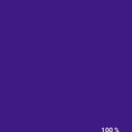
EST
|
ENG
100 %