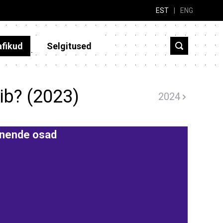
EST
|
ENG
afikud
Selgitused
ib? (2023)
2024
 nende osad