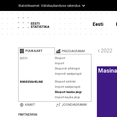
Statistikaamet: Väliskaubanduse rakendus
Eesti
2022
PUUKAART
PINDDIAGRAMM
Eksport
EESTI
Import
Ekspordi sihtriigid
Masina
Impordi saatjariigid
Eksport sihtriiki
RIIKIDEVAHELINE
Import saatjariigist
Eksport kauba järgi
Import kauba järgi
KAART
JOONDIAGRAMM
PARTNERRIIK