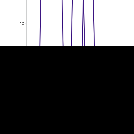
EST
|
ENG
12
12
10
10
8
8
6
6
4
4