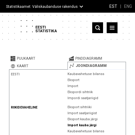
EST
|
ENG
Statistikaamet: Väliskaubanduse rakendus
Eesti
Partnerriigid ja territooriumid
PUUKAART
PINDDIAGRAMM
Kaup
JOONDIAGRAMM
KAART
Kaubavahetuse bilanss
EESTI
Infograafikud
Eksport
Import
Selgitused
Ekspordi sihtriik
Impordi saatjariigid
Eksport sihtriiki
RIIKIDEVAHELINE
Import saatjariigist
Eksport kauba järgi
Import kauba järgi
Kaubavahetuse bilanss