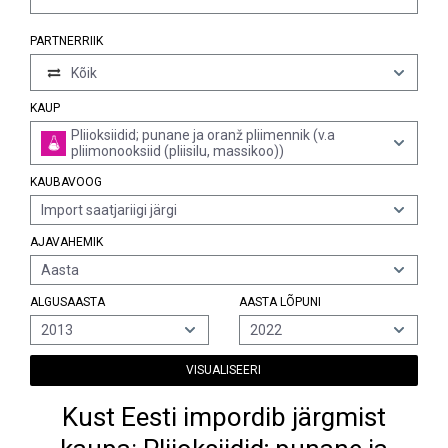
PARTNERRIIK
Kõik
KAUP
Pliioksiidid; punane ja oranž pliimennik (v.a
pliimonooksiid (pliisilu, massikoo))
KAUBAVOOG
Import saatjariigi järgi
AJAVAHEMIK
Aasta
ALGUSAASTA
AASTA LÕPUNI
2013
2022
VISUALISEERI
Kust Eesti impordib järgmist