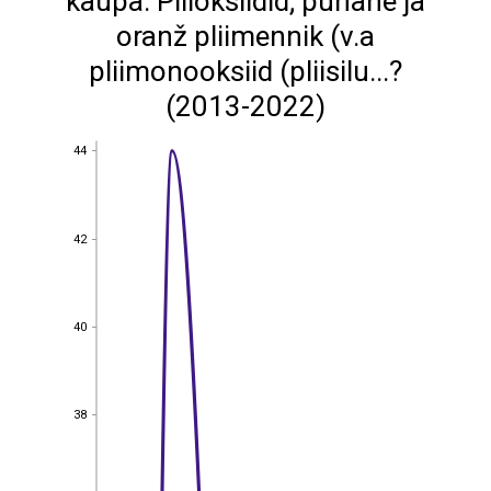
kaupa: Pliioksiidid; punane ja
oranž pliimennik (v.a
pliimonooksiid (pliisilu...?
(2013-2022)
44
44
42
42
40
40
38
38