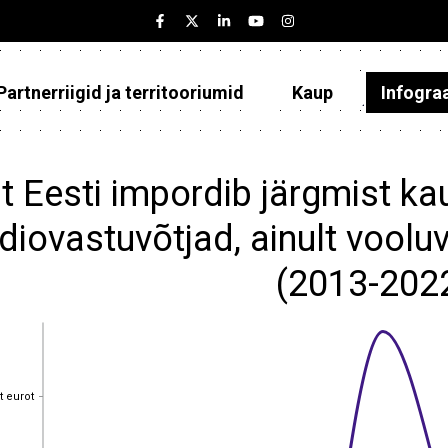
Partnerriigid ja territooriumid
Kaup
Infogra
Eesti
Partnerriigid ja territooriumid
t Eesti impordib järgmist ka
Kaup
diovastuvõtjad, ainult vooluv
Infograafikud
(2013-202
Selgitused
t eurot
t eurot