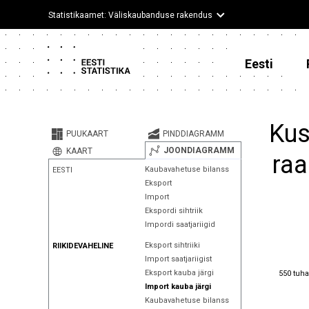
Statistikaamet: Väliskaubanduse rakendus
Eesti
Kus
PUUKAART
PINDDIAGRAMM
JOONDIAGRAMM
KAART
raa
Kaubavahetuse bilanss
EESTI
Eksport
Import
Ekspordi sihtriik
Impordi saatjariigid
Eksport sihtriiki
RIIKIDEVAHELINE
Import saatjariigist
550 tuha
Eksport kauba järgi
550 tuha
Import kauba järgi
Kaubavahetuse bilanss