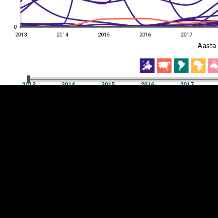
0
0
2013
2014
2015
2016
2017
EST
|
ENG
Aasta
2013
2014
2015
2016
2017
Aasta
2013
2014
2015
2016
2017
Y-
Manner
TELG
K
Infograafikud
erritooriumid
Selgitused
Tagasiside