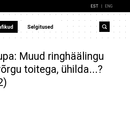
EST
|
ENG
afikud
Selgitused
upa: Muud ringhäälingu
õrgu toitega, ühilda...?
2)