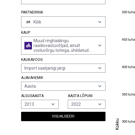
500 tuha
500 tuha
PARTNERRIIK
Kõik
KAUP
450 tuha
450 tuha
Muud ringhäälingu
raadiovastuvõtjad, ainult
vooluvõrgu toitega, ühildatud
helisalvestus- või -
KAUBAVOOG
taasesitusseadmetega (v.a
mootorsõidukites kasutatavad)
400 tuha
400 tuha
Import saatjariigi järgi
AJAVAHEMIK
Aasta
350 tuha
350 tuha
ALGUSAASTA
AASTA LÕPUNI
2013
2022
VISUALISEERI
Kokku
300 tuha
Kokku
300 tuha