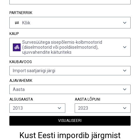
PARTNERRIIK
Kõik
KAUP
Survesüütega sisepõlemis-kolbmootorid
(diiselmootorid või pooldiiselmootorid),
ujuvvahendite käituriteks
KAUBAVOOG
Import saatjariigi järgi
AJAVAHEMIK
Aasta
ALGUSAASTA
AASTA LÕPUNI
2013
2023
VISUALISEERI
Kust Eesti impordib järgmist