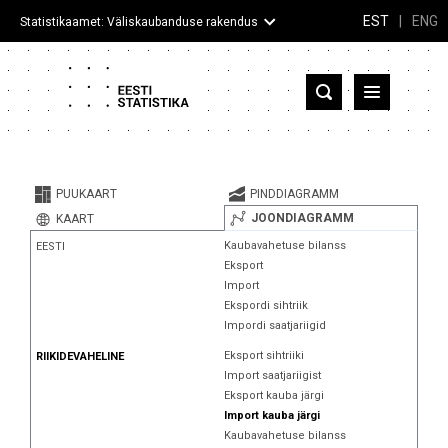
EST
|
ENG
Statistikaamet: Väliskaubanduse rakendus
Eesti
Partnerriigid ja territooriumid
PUUKAART
PINDDIAGRAMM
Kaup
JOONDIAGRAMM
KAART
Kaubavahetuse bilanss
EESTI
Infograafikud
Eksport
Import
Selgitused
Ekspordi sihtriik
Impordi saatjariigid
Eksport sihtriiki
RIIKIDEVAHELINE
Import saatjariigist
Eksport kauba järgi
Import kauba järgi
Kaubavahetuse bilanss