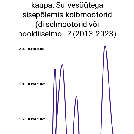
kaupa: Survesüütega
sisepõlemis-kolbmootorid
(diiselmootorid või
pooldiiselmo...? (2013-2023)
3 000 tuhat eurot
3 000 tuhat eurot
2 800 tuhat eurot
2 800 tuhat eurot
2 600 tuhat eurot
2 600 tuhat eurot