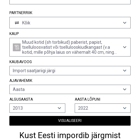
PARTNERRIIK
Kõik
KAUP
Muud kotid (sh torbikud) paberist, papist,
tselluloosvatist või tsellulooskiudkangast (v.a
kotid, mille põhja laius on vähemalt 40 cm, ning
plaadiümbrised)
KAUBAVOOG
Import saatjariigi järgi
AJAVAHEMIK
Aasta
ALGUSAASTA
AASTA LÕPUNI
2013
2022
VISUALISEERI
Kust Eesti impordib järgmist