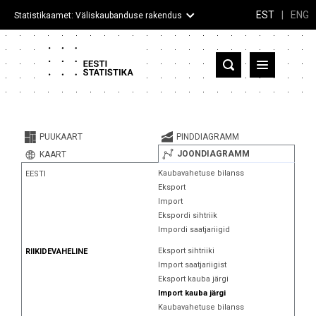
EST
|
ENG
Statistikaamet: Väliskaubanduse rakendus
Eesti
Partnerriigid ja territooriumid
PUUKAART
PINDDIAGRAMM
Kaup
JOONDIAGRAMM
KAART
Kaubavahetuse bilanss
EESTI
Infograafikud
Eksport
Import
Selgitused
Ekspordi sihtriik
Impordi saatjariigid
Eksport sihtriiki
RIIKIDEVAHELINE
Import saatjariigist
Eksport kauba järgi
Import kauba järgi
Kaubavahetuse bilanss