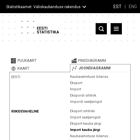
EST
|
ENG
Statistikaamet: Väliskaubanduse rakendus
Eesti
Partnerriigid ja territooriumid
PUUKAART
PINDDIAGRAMM
Kaup
JOONDIAGRAMM
KAART
Kaubavahetuse bilanss
EESTI
Infograafikud
Eksport
Import
Selgitused
Ekspordi sihtriik
Impordi saatjariigid
Eksport sihtriiki
RIIKIDEVAHELINE
Import saatjariigist
Eksport kauba järgi
Import kauba järgi
Kaubavahetuse bilanss