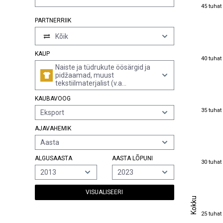
45 tuhat
45 tuhat
PARTNERRIIK
Kõik
KAUP
40 tuhat
40 tuhat
Naiste ja tüdrukute öösärgid ja
pidžaamad, muust
tekstiilmaterjalist (v.a
puuvillased või keemilistest
KAUBAVOOG
kiududest, silmkoelised või
heegeldatud, alussärgid ja
35 tuhat
35 tuhat
Eksport
negližeed)
AJAVAHEMIK
Aasta
ALGUSAASTA
AASTA LÕPUNI
30 tuhat
30 tuhat
2013
2023
VISUALISEERI
Kokku
Kokku
25 tuhat
25 tuhat