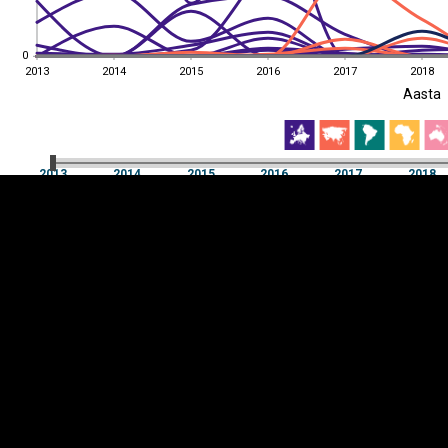
0
0
2013
2014
2015
2016
2017
2018
EST
|
ENG
Aasta
2013
2014
2015
2016
2017
2018
Aasta
2013
2014
2015
2016
2017
2018
Y-
Manner
TELG
K
Infograafikud
erritooriumid
Selgitused
Tagasiside