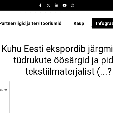
Partnerriigid ja territooriumid
Kaup
Infogra
Eesti
Partnerriigid ja territooriumid
Kuhu Eesti ekspordib järgmi
Kaup
tüdrukute öösärgid ja p
Infograafikud
tekstiilmaterjalist (..
Selgitused
 eurot
 eurot