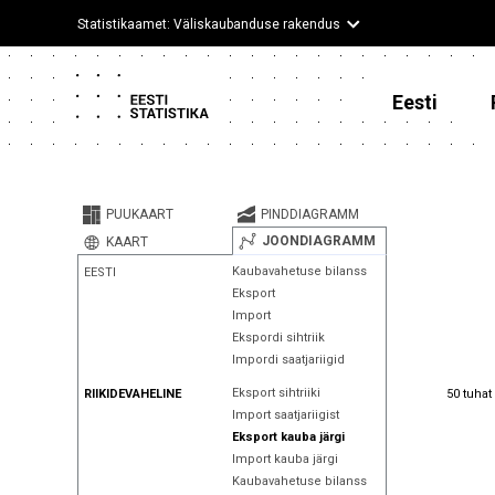
Statistikaamet: Väliskaubanduse rakendus
Eesti
PUUKAART
PINDDIAGRAMM
JOONDIAGRAMM
KAART
Kaubavahetuse bilanss
EESTI
Eksport
Import
Ekspordi sihtriik
Impordi saatjariigid
50 tuhat
Eksport sihtriiki
50 tuhat
RIIKIDEVAHELINE
Import saatjariigist
Eksport kauba järgi
Import kauba järgi
Kaubavahetuse bilanss