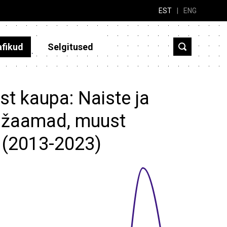
EST
|
ENG
afikud
Selgitused
st kaupa: Naiste ja
idžaamad, muust
.? (2013-2023)