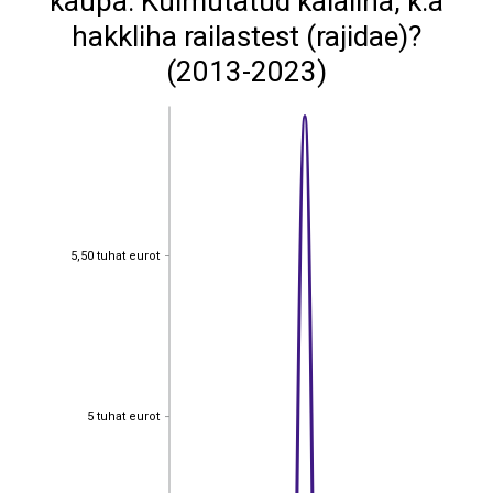
kaupa: Külmutatud kalaliha, k.a
hakkliha railastest (rajidae)?
(2013-2023)
5,50 tuhat eurot
5,50 tuhat eurot
5 tuhat eurot
5 tuhat eurot