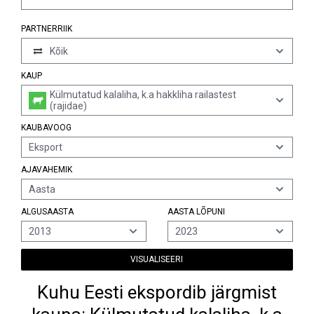
PARTNERRIIK
Kõik
KAUP
Külmutatud kalaliha, k.a hakkliha railastest
(rajidae)
KAUBAVOOG
Eksport
AJAVAHEMIK
Aasta
ALGUSAASTA
AASTA LÕPUNI
2013
2023
VISUALISEERI
Kuhu Eesti ekspordib järgmist