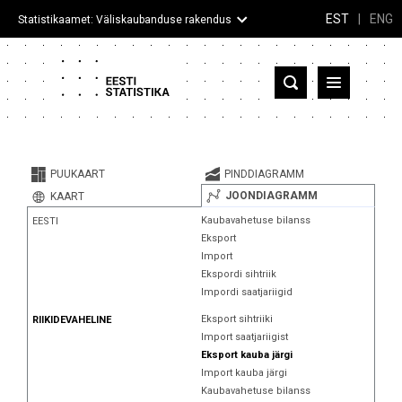
EST
|
ENG
Statistikaamet: Väliskaubanduse rakendus
Eesti
Partnerriigid ja territooriumid
PUUKAART
PINDDIAGRAMM
Kaup
JOONDIAGRAMM
KAART
Kaubavahetuse bilanss
EESTI
Infograafikud
Eksport
Import
Selgitused
Ekspordi sihtriik
Impordi saatjariigid
Eksport sihtriiki
RIIKIDEVAHELINE
Import saatjariigist
Eksport kauba järgi
Import kauba järgi
Kaubavahetuse bilanss