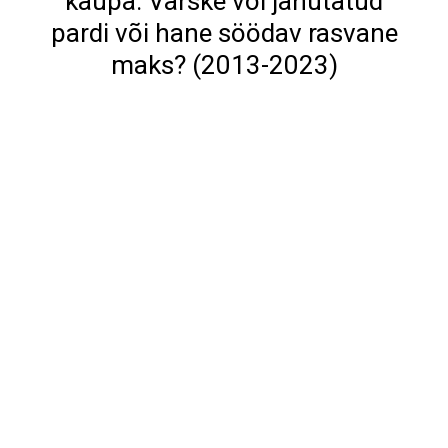
kaupa: Värske või jahutatud
pardi või hane söödav rasvane
maks? (2013-2023)