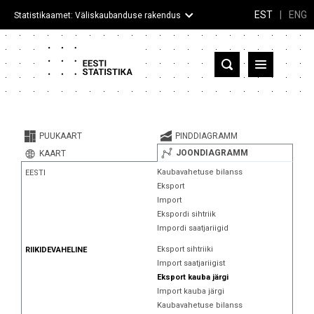
EST
|
ENG
Statistikaamet: Väliskaubanduse rakendus
Eesti
Partnerriigid ja territooriumid
PUUKAART
PINDDIAGRAMM
Kaup
JOONDIAGRAMM
KAART
Kaubavahetuse bilanss
EESTI
Infograafikud
Eksport
Import
Selgitused
Ekspordi sihtriik
Impordi saatjariigid
Eksport sihtriiki
RIIKIDEVAHELINE
Import saatjariigist
Eksport kauba järgi
Import kauba järgi
Kaubavahetuse bilanss