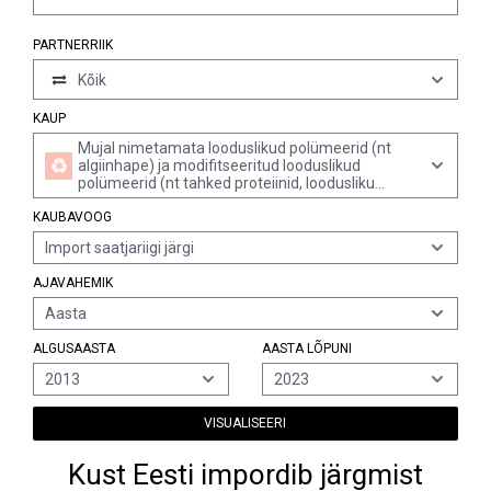
PARTNERRIIK
Kõik
KAUP
Mujal nimetamata looduslikud polümeerid (nt
algiinhape) ja modifitseeritud looduslikud
polümeerid (nt tahked proteiinid, loodusliku
kautšuki keemilised derivaadid) algkujul
KAUBAVOOG
Import saatjariigi järgi
AJAVAHEMIK
Aasta
ALGUSAASTA
AASTA LÕPUNI
2013
2023
VISUALISEERI
Kust Eesti impordib järgmist