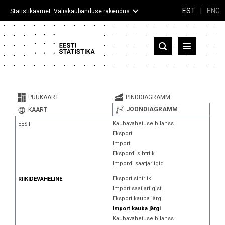
EST
|
ENG
Statistikaamet: Väliskaubanduse rakendus
Eesti
Partnerriigid ja territooriumid
PUUKAART
PINDDIAGRAMM
Kaup
JOONDIAGRAMM
KAART
Kaubavahetuse bilanss
EESTI
Infograafikud
Eksport
Import
Selgitused
Ekspordi sihtriik
Impordi saatjariigid
Eksport sihtriiki
RIIKIDEVAHELINE
Import saatjariigist
Eksport kauba järgi
Import kauba järgi
Kaubavahetuse bilanss