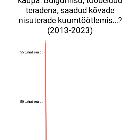
kaupa: Bulgurnisu, töödeldud
teradena, saadud kõvade
nisuterade kuumtöötlemis...?
(2013-2023)
55 tuhat eurot
55 tuhat eurot
50 tuhat eurot
50 tuhat eurot