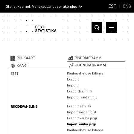
EST
|
ENG
Statistikaamet: Väliskaubanduse rakendus
Eesti
Partnerriigid ja territooriumid
PUUKAART
PINDDIAGRAMM
Kaup
JOONDIAGRAMM
KAART
Kaubavahetuse bilanss
EESTI
Infograafikud
Eksport
Import
Selgitused
Ekspordi sihtriik
Impordi saatjariigid
Eksport sihtriiki
RIIKIDEVAHELINE
Import saatjariigist
Eksport kauba järgi
Import kauba järgi
Kaubavahetuse bilanss