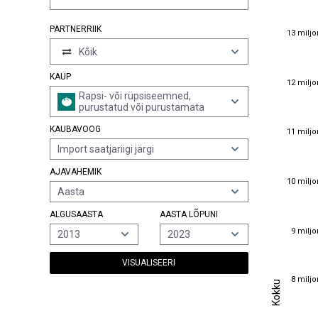
PARTNERRIIK
13 miljo
13 miljo
Kõik
KAUP
12 miljo
12 miljo
Rapsi- või rüpsiseemned,
purustatud või purustamata
11 miljo
KAUBAVOOG
11 miljo
Import saatjariigi järgi
AJAVAHEMIK
10 miljo
10 miljo
Aasta
ALGUSAASTA
AASTA LÕPUNI
9 miljo
9 miljo
2013
2023
VISUALISEERI
8 miljo
Kokku
8 miljo
Kokku