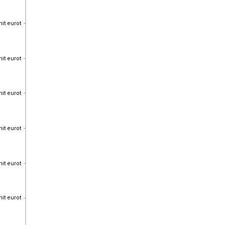
nit eurot
nit eurot
nit eurot
nit eurot
nit eurot
nit eurot
nit eurot
nit eurot
nit eurot
nit eurot
nit eurot
nit eurot