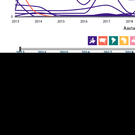
0
0
2013
2014
2015
2016
2017
2018
EST
|
ENG
Aast
2013
2014
2015
2016
2017
2018
Aast
2013
2014
2015
2016
2017
2018
Y-
Manner
TELG
K
Infograafikud
erritooriumid
Selgitused
Tagasiside