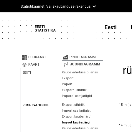
Statistikaamet: Väliskaubanduse rakendus
Eesti
PUUKAART
PINDDIAGRAMM
JOONDIAGRAMM
KAART
r
Kaubavahetuse bilanss
EESTI
Eksport
Import
Ekspordi sihtriik
Impordi saatjariigid
15 miljo
15 miljo
Eksport sihtriiki
RIIKIDEVAHELINE
Import saatjariigist
Eksport kauba järgi
Import kauba järgi
14 miljo
14 miljo
Kaubavahetuse bilanss