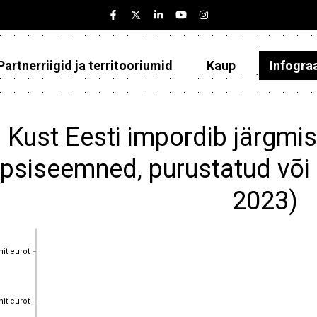
Partnerriigid ja territooriumid
Kaup
Infogra
Eesti
Partnerriigid ja territooriumid
Kust Eesti impordib järgmis
Kaup
üpsiseemned, purustatud või
Infograafikud
2023)
Selgitused
nit eurot
nit eurot
nit eurot
nit eurot