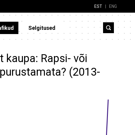
EST
|
ENG
afikud
Selgitused
t kaupa: Rapsi- või
 purustamata? (2013-