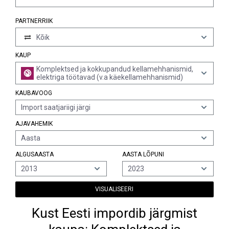
PARTNERRIIK
Kõik
KAUP
Komplektsed ja kokkupandud kellamehhanismid,
elektriga töötavad (v.a käekellamehhanismid)
KAUBAVOOG
Import saatjariigi järgi
AJAVAHEMIK
Aasta
ALGUSAASTA
AASTA LÕPUNI
2013
2023
VISUALISEERI
Kust Eesti impordib järgmist