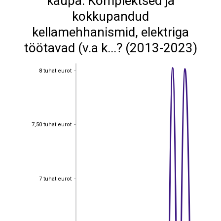
kaupa: Komplektsed ja
kokkupandud
kellamehhanismid, elektriga
töötavad (v.a k...? (2013-2023)
8 tuhat eurot
8 tuhat eurot
7,50 tuhat eurot
7,50 tuhat eurot
7 tuhat eurot
7 tuhat eurot