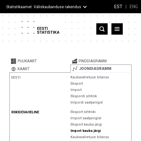
EST
|
ENG
Statistikaamet: Väliskaubanduse rakendus
Eesti
Partnerriigid ja territooriumid
PUUKAART
PINDDIAGRAMM
Kaup
JOONDIAGRAMM
KAART
Kaubavahetuse bilanss
EESTI
Infograafikud
Eksport
Import
Selgitused
Ekspordi sihtriik
Impordi saatjariigid
Eksport sihtriiki
RIIKIDEVAHELINE
Import saatjariigist
Eksport kauba järgi
Import kauba järgi
Kaubavahetuse bilanss