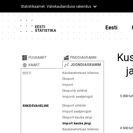
Statistikaamet: Väliskaubanduse rakendus
Eesti
Kus
PUUKAART
PINDDIAGRAMM
JOONDIAGRAMM
KAART
j
Kaubavahetuse bilanss
EESTI
Eksport
Import
Ekspordi sihtriik
5 000 tu
5 000 tu
Impordi saatjariigid
Eksport sihtriiki
RIIKIDEVAHELINE
Import saatjariigist
Eksport kauba järgi
Import kauba järgi
4 500 tu
4 500 tu
Kaubavahetuse bilanss