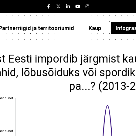
Partnerriigid ja territooriumid
Kaup
Infogra
Eesti
Partnerriigid ja territooriumid
t Eesti impordib järgmist ka
Kaup
ahid, lõbusõiduks või spordi
Infograafikud
pa...? (2013-
Selgitused
hat eurot
hat eurot
hat eurot
hat eurot