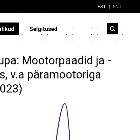
EST
|
ENG
afikud
Selgitused
upa: Mootorpaadid ja -
ks, v.a päramootoriga
2023)