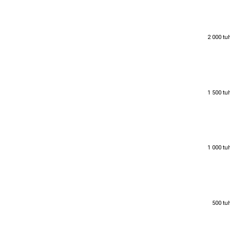
2 000 tu
2 000 tu
1 500 tu
1 500 tu
1 000 tu
1 000 tu
500 tu
500 tu