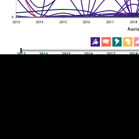
0
0
2013
2014
2015
2016
2017
2018
EST
|
ENG
Aast
2013
2014
2015
2016
2017
2018
Aast
2013
2014
2015
2016
2017
2018
Y-
Manner
TELG
K
Infograafikud
erritooriumid
Selgitused
Tagasiside