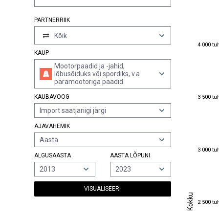
PARTNERRIIK
Kõik
4 000 tu
4 000 tu
KAUP
Mootorpaadid ja -jahid,
lõbusõiduks või spordiks, v.a
päramootoriga paadid
3 500 tu
KAUBAVOOG
3 500 tu
Import saatjariigi järgi
AJAVAHEMIK
Aasta
3 000 tu
3 000 tu
ALGUSAASTA
AASTA LÕPUNI
2013
2023
VISUALISEERI
Kokku
Kokku
2 500 tu
2 500 tu