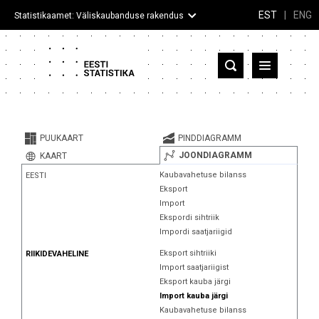
EST
|
ENG
Statistikaamet: Väliskaubanduse rakendus
Eesti
Partnerriigid ja territooriumid
PUUKAART
PINDDIAGRAMM
Kaup
JOONDIAGRAMM
KAART
Kaubavahetuse bilanss
EESTI
Infograafikud
Eksport
Import
Selgitused
Ekspordi sihtriik
Impordi saatjariigid
Eksport sihtriiki
RIIKIDEVAHELINE
Import saatjariigist
Eksport kauba järgi
Import kauba järgi
Kaubavahetuse bilanss