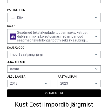
PARTNERRIIK
Kõik
KAUP
Seadmed tekstiilkiudude töötlemiseks; ketrus-,
dubleerimis- ja korrutusmasinad ning muud
seadmed tekstiillõnga tootmiseks (v.a rubriigi
8444 masinad); haspeldamis- ja poolimis- (k.a
KAUBAVOOG
koekerimis-) masinad, rubriikidesse 8446 ja 8447
kuuluvatele masinatele tekstiillõnga valmistavad
Import saatjariigi järgi
seadmed
AJAVAHEMIK
Aasta
ALGUSAASTA
AASTA LÕPUNI
2013
2023
VISUALISEERI
Kust Eesti impordib järgmist