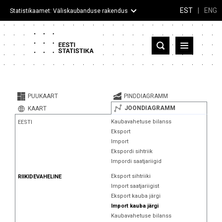
EST
|
ENG
Statistikaamet: Väliskaubanduse rakendus
Eesti
Partnerriigid ja territooriumid
PUUKAART
PINDDIAGRAMM
Kaup
JOONDIAGRAMM
KAART
Kaubavahetuse bilanss
EESTI
Infograafikud
Eksport
Import
Selgitused
Ekspordi sihtriik
Impordi saatjariigid
Eksport sihtriiki
RIIKIDEVAHELINE
Import saatjariigist
Eksport kauba järgi
Import kauba järgi
Kaubavahetuse bilanss