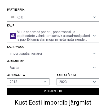
PARTNERRIIK
Kõik
KAUP
Muud seadmed paberi-, pabermassi- ja
papitoodete valmistamiseks, k.a seadmed paberi
ja papi lõikamiseks, mujal nimetamata; nende
osad
KAUBAVOOG
Import saatjariigi järgi
AJAVAHEMIK
Aasta
ALGUSAASTA
AASTA LÕPUNI
2013
2023
VISUALISEERI
Kust Eesti impordib järgmist