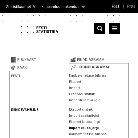
EST
|
ENG
Statistikaamet: Väliskaubanduse rakendus
Eesti
Partnerriigid ja territooriumid
PUUKAART
PINDDIAGRAMM
Kaup
JOONDIAGRAMM
KAART
Kaubavahetuse bilanss
EESTI
Infograafikud
Eksport
Import
Selgitused
Ekspordi sihtriik
Impordi saatjariigid
Eksport sihtriiki
RIIKIDEVAHELINE
Import saatjariigist
Eksport kauba järgi
Import kauba järgi
Kaubavahetuse bilanss