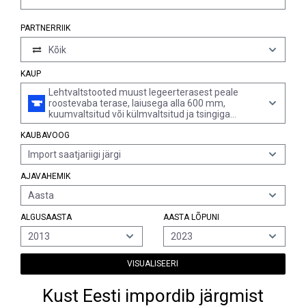
PARTNERRIIK
Kõik
KAUP
Lehtvaltstooted muust legeerterasest peale
roostevaba terase, laiusega alla 600 mm,
kuumvaltsitud või külmvaltsitud ja tsingiga
elektrolüütiliselt pinnatud või kaetud (v.a
KAUBAVOOG
kiirlõiketerasest või elektrotehnilisest
räniterasest tooted)
Import saatjariigi järgi
AJAVAHEMIK
Aasta
ALGUSAASTA
AASTA LÕPUNI
2013
2023
VISUALISEERI
Kust Eesti impordib järgmist