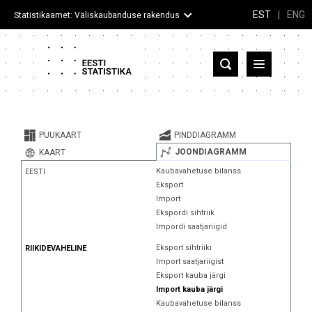
EST
|
ENG
Statistikaamet: Väliskaubanduse rakendus
Eesti
Partnerriigid ja territooriumid
PUUKAART
PINDDIAGRAMM
Kaup
JOONDIAGRAMM
KAART
Kaubavahetuse bilanss
EESTI
Infograafikud
Eksport
Import
Selgitused
Ekspordi sihtriik
Impordi saatjariigid
Eksport sihtriiki
RIIKIDEVAHELINE
Import saatjariigist
Eksport kauba järgi
Import kauba järgi
Kaubavahetuse bilanss