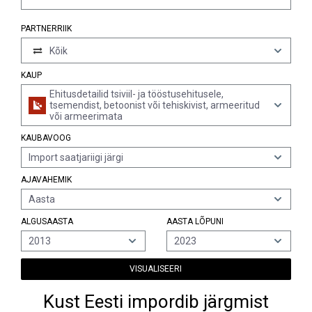
PARTNERRIIK
Kõik
KAUP
Ehitusdetailid tsiviil- ja tööstusehitusele,
tsemendist, betoonist või tehiskivist, armeeritud
või armeerimata
KAUBAVOOG
Import saatjariigi järgi
AJAVAHEMIK
Aasta
ALGUSAASTA
AASTA LÕPUNI
2013
2023
VISUALISEERI
Kust Eesti impordib järgmist