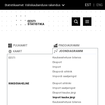
EST
|
ENG
Statistikaamet: Väliskaubanduse rakendus
Eesti
Partnerriigid ja territooriumid
PUUKAART
PINDDIAGRAMM
Kaup
JOONDIAGRAMM
KAART
Kaubavahetuse bilanss
EESTI
Infograafikud
Eksport
Import
Selgitused
Ekspordi sihtriik
Impordi saatjariigid
Eksport sihtriiki
RIIKIDEVAHELINE
Import saatjariigist
Eksport kauba järgi
Import kauba järgi
Kaubavahetuse bilanss