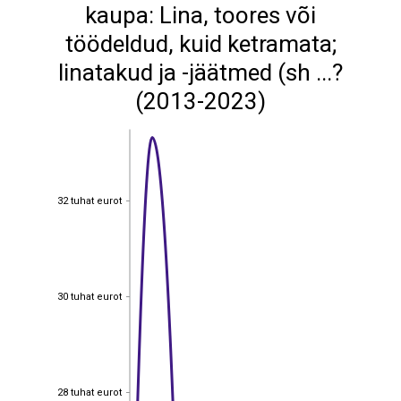
kaupa: Lina, toores või
töödeldud, kuid ketramata;
linatakud ja -jäätmed (sh ...?
(2013-2023)
32 tuhat eurot
32 tuhat eurot
30 tuhat eurot
30 tuhat eurot
28 tuhat eurot
28 tuhat eurot