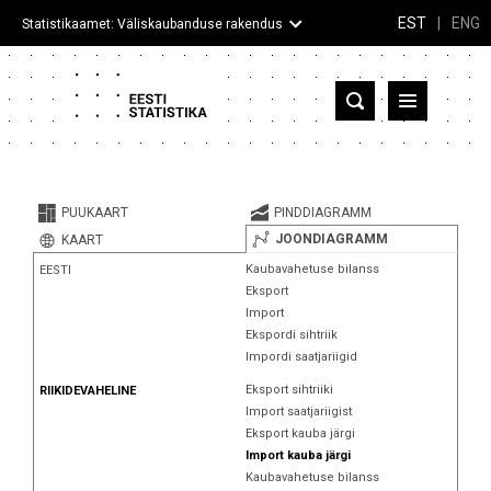
EST
|
ENG
Statistikaamet: Väliskaubanduse rakendus
Eesti
Partnerriigid ja territooriumid
PUUKAART
PINDDIAGRAMM
Kaup
JOONDIAGRAMM
KAART
Kaubavahetuse bilanss
EESTI
Infograafikud
Eksport
Import
Selgitused
Ekspordi sihtriik
Impordi saatjariigid
Eksport sihtriiki
RIIKIDEVAHELINE
Import saatjariigist
Eksport kauba järgi
Import kauba järgi
Kaubavahetuse bilanss