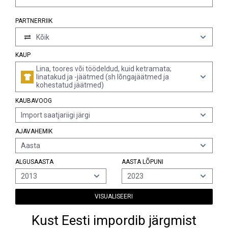
PARTNERRIIK
Kõik
KAUP
Lina, toores või töödeldud, kuid ketramata;
linatakud ja -jäätmed (sh lõngajäätmed ja
kohestatud jäätmed)
KAUBAVOOG
Import saatjariigi järgi
AJAVAHEMIK
Aasta
ALGUSAASTA
AASTA LÕPUNI
2013
2023
VISUALISEERI
Kust Eesti impordib järgmist