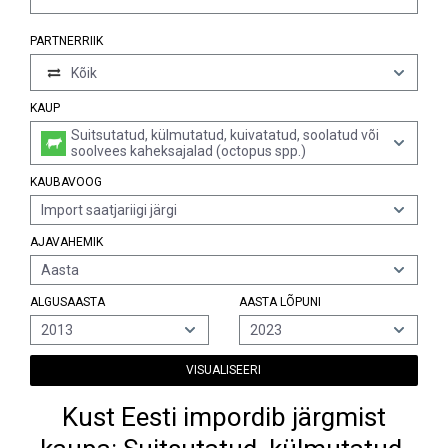
PARTNERRIIK
Kõik
KAUP
Suitsutatud, külmutatud, kuivatatud, soolatud või
soolvees kaheksajalad (octopus spp.)
KAUBAVOOG
Import saatjariigi järgi
AJAVAHEMIK
Aasta
ALGUSAASTA
AASTA LÕPUNI
2013
2023
VISUALISEERI
Kust Eesti impordib järgmist