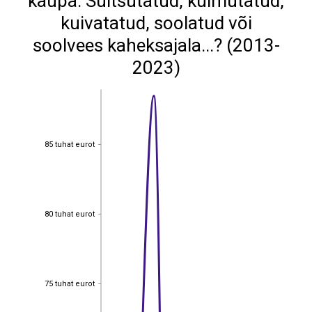
kaupa: Suitsutatud, külmutatud,
kuivatatud, soolatud või
soolvees kaheksajala...? (2013-
2023)
85 tuhat eurot
85 tuhat eurot
80 tuhat eurot
80 tuhat eurot
75 tuhat eurot
75 tuhat eurot