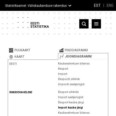
EST
|
ENG
Statistikaamet: Väliskaubanduse rakendus
Eesti
Partnerriigid ja territooriumid
PUUKAART
PINDDIAGRAMM
Kaup
JOONDIAGRAMM
KAART
Kaubavahetuse bilanss
EESTI
Infograafikud
Eksport
Import
Selgitused
Ekspordi sihtriik
Impordi saatjariigid
Eksport sihtriiki
RIIKIDEVAHELINE
Import saatjariigist
Eksport kauba järgi
Import kauba järgi
Kaubavahetuse bilanss